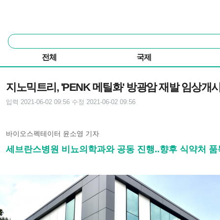
본문 바로가기
주요 메뉴
통
합
검
전체
국제
색
기사본문
지노믹트리, 'PENK 메틸화' 방광암 재발 임상개
입력 2021-06-02 09:56
수정 2021-06-02 09:56
바이오스펙테이터 윤소영 기자
세브란스병원 비뇨의학과와 공동 진행..향후 식약처 품