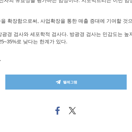
유전자의 유효성을 평가하는 임상이다. 지노믹트리는 이번 
을 확장함으로써, 사업확장을 통한 매출 증대에 기여할 것으
광경 검사와 세포학적 검사다. 방광경 검사는 민감도는 높
5~35%로 낮다는 한계가 있다.
>
텔레그램
페
트위
이
터로
스
기사
북
공유
으
하기