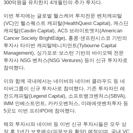
300억원을 유치한지 4개월만의 추가 투자다.
이번 투자에는 글로벌 헬스케어 투자전문 벤처캐피탈
(VC)인 헬스퀘스트 캐피탈(HealthQuest Capital), 캐스딘
캐피탈(Casdin Capital), ACS 브라이트엣지(American
Cancer Society BrightEdge), 홍콩·샌프란시스코 기반의
투자사 타이번 캐피탈메니지먼트(Tybourne Capital
Management), 싱가포르·보스턴 기반의 바이오텍 전문
투자사 NSG 벤처스(NSG Ventures) 등이 신규 투자자로
참여했다.
이와 함께 국내에서는 네이버와 네이버 클라우드 등 네
이버그룹이 신규 투자사로 참여했다. 기존 투자자인 레
전드캐피탈(Legend Capital), 소프트뱅크벤처스(SBVA),
IMM 인베스트먼트, 카카오벤처스, 미래에셋벤처투자 등
5곳도 이번 프리IPO에 참여했다.
해외 투자사와 네이버 등 이번 신규 투자사들은 모두 상
장 후 1년간 보호예수(의무보유 확약) 예정이며, 국내 VC