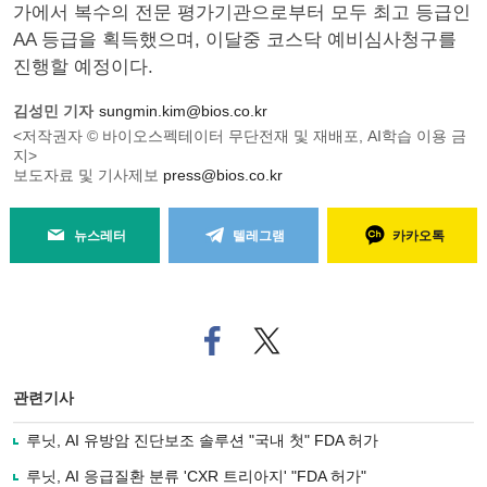
가에서 복수의 전문 평가기관으로부터 모두 최고 등급인
AA 등급을 획득했으며, 이달중 코스닥 예비심사청구를
진행할 예정이다.
김성민 기자
sungmin.kim@bios.co.kr
<저작권자 © 바이오스펙테이터 무단전재 및 재배포, AI학습 이용 금
지>
보도자료 및 기사제보
press@bios.co.kr
뉴스레터
텔레그램
카카오톡
페
트위
이
터로
스
기사
북
공유
관련기사
으
하기
로
루닛, AI 유방암 진단보조 솔루션 "국내 첫" FDA 허가
기
사
루닛, AI 응급질환 분류 'CXR 트리아지' "FDA 허가"