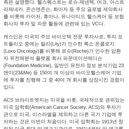
측은 설명했다. 헬스퀘스트는 로슈-제넨텍, 머크, 아스트
라제네카, 존슨앤존슨, 화이자 등 주요 글로벌 제약회사
를 비롯해 카이저, 휴마나, 유나이티드 헬스케어 등 보험
회사의 투자 및 자문 활동에 관련돼 있는 VC다.
캐스딘은 미국의 주요 바이오텍 전문 투자사로, 투자 포
트폴리오 중에는 릴리(Lily)가 인수한 록소 온콜로지
(Loxo Oncology)를 비롯해 로슈(Roche)가 인수한 암환
자 유전체분석 플랫폼 회사 파운데이션메디슨
(Foundation Medicine), 일반인 유전자 정보 분석기업 23
앤미(23&Me) 등 150여 개 이상의 바이오헬스케어 기업
에 투자를 진행해 그 중 40여 개 회사를 상장시킨 경험이
있다.
ACS 브라이트엣지는 미국을 비롯, 국제적으로 권위있는
미국 암학회(American Cancer Society, ACS)의 투자기
관으로 미국, 이스라엘을 제외하고 다른 국가 기업에 투
자하는 것은 이번이 처음이다. 미국 암학회는 1913년 창
립된 미국 최대 암 연구기관으로, 1941년부터 암 연구를