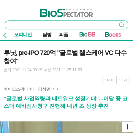
본문 바로가기
주요 메뉴
바이오스펙테이터
통
검색
합
검
오피니언
탐방
피플
색
기사본문
루닛, pre-IPO 720억 "글로벌 헬스케어 VC 다수
참여"
입력 2021-11-24 09:19
수정 2021-11-25 11:53
작게
크게
바이오스펙테이터 김성민 기자
"글로벌 사업역량과 네트워크 성장기대"...이달 중 코
스닥 예비심사청구 진행해 내년 초 상장 추진