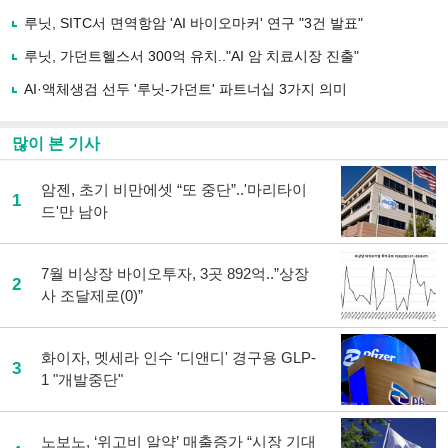
공
유
루닛, SITC서 면역항암 'AI 바이오마커' 연구 "3건 발표"
하
루닛, 가던트헬스서 300억 유치.."AI 암 치료시장 진출"
기
AI·액체생검 선두 '루닛-가던트' 파트너십 3가지 의미
많이 본 기사
암젠, 초기 비만에셋 “또 중단”..'마리타이
1
드'만 남아
7월 비상장 바이오투자, 3곳 892억..”상장
2
사 조달제로(0)”
화이자, 멧세라 인수 '디앤디' 경구용 GLP-
3
1 "개발중단"
노보노, ‘위고비 알약’ 매출증가 “시장 기대