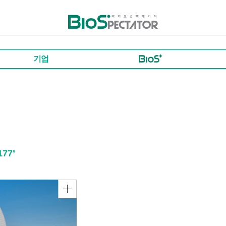
바이오스펙테이터
기업
77’