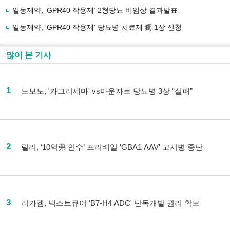
일동제약, ‘GPR40 작용제’ 2형당뇨 비임상 결과발표
일동제약, 'GPR40 작용제' 당뇨병 치료제 獨 1상 신청
많이 본 기사
1
노보노, '카그리세마' vs마운자로 당뇨병 3상 “실패”
2
릴리, ‘10억弗 인수’ 프리베일 'GBA1 AAV' 고셔병 중단
3
리가켐, 넥스트큐어 'B7-H4 ADC' 단독개발 권리 확보