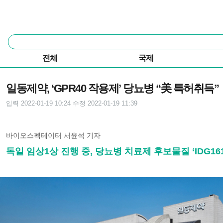
본문 바로가기
주요 메뉴
통
합
검
전체
국제
색
기사본문
일동제약, ‘GPR40 작용제’ 당뇨병 “美 특허취득”
입력 2022-01-19 10:24
수정 2022-01-19 11:39
바이오스펙테이터 서윤석 기자
독일 임상1상 진행 중, 당뇨병 치료제 후보물질 ‘IDG161