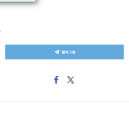
>
텔레그램
페
트위
이
터로
스
기사
북
공유
으
하기
로
기
사
공
유