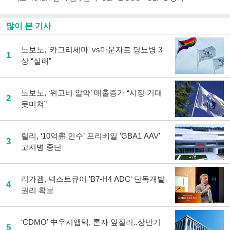
많이 본 기사
노보노, '카그리세마' vs마운자로 당뇨병 3
1
상 “실패”
노보노, ‘위고비 알약’ 매출증가 “시장 기대
2
못미쳐”
릴리, ‘10억弗 인수’ 프리베일 'GBA1 AAV'
3
고셔병 중단
리가켐, 넥스트큐어 'B7-H4 ADC' 단독개발
4
권리 확보
‘CDMO’ 中우시앱텍, 론자 앞질러..상반기
5