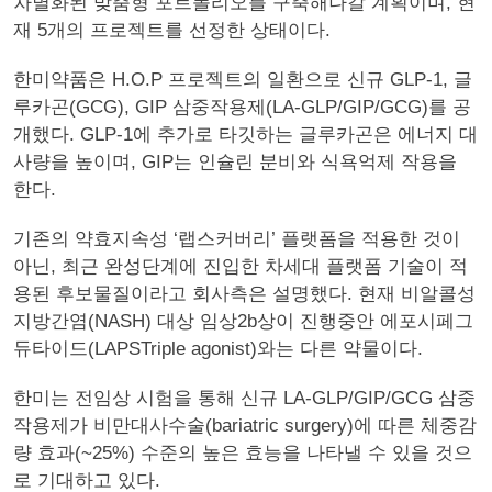
차별화된 맞춤형 포트폴리오를 구축해나갈 계획이며, 현
재 5개의 프로젝트를 선정한 상태이다.
한미약품은 H.O.P 프로젝트의 일환으로 신규 GLP-1, 글
루카곤(GCG), GIP 삼중작용제(LA-GLP/GIP/GCG)를 공
개했다. GLP-1에 추가로 타깃하는 글루카곤은 에너지 대
사량을 높이며, GIP는 인슐린 분비와 식욕억제 작용을
한다.
기존의 약효지속성 ‘랩스커버리’ 플랫폼을 적용한 것이
아닌, 최근 완성단계에 진입한 차세대 플랫폼 기술이 적
용된 후보물질이라고 회사측은 설명했다. 현재 비알콜성
지방간염(NASH) 대상 임상2b상이 진행중안 에포시페그
듀타이드(LAPSTriple agonist)와는 다른 약물이다.
한미는 전임상 시험을 통해 신규 LA-GLP/GIP/GCG 삼중
작용제가 비만대사수술(bariatric surgery)에 따른 체중감
량 효과(~25%) 수준의 높은 효능을 나타낼 수 있을 것으
로 기대하고 있다.