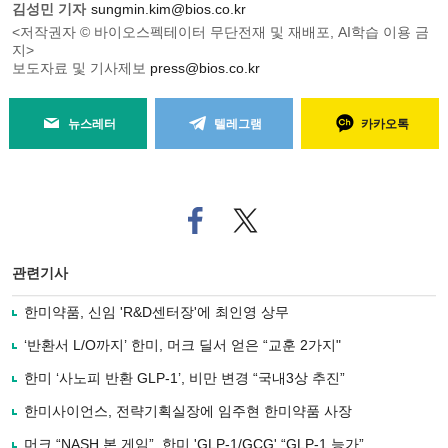
김성민 기자
sungmin.kim@bios.co.kr
<저작권자 © 바이오스펙테이터 무단전재 및 재배포, AI학습 이용 금
지>
보도자료 및 기사제보
press@bios.co.kr
뉴스레터
텔레그램
카카오톡
페
트위
이
터로
스
기사
북
공유
관련기사
으
하기
로
한미약품, 신임 'R&D센터장'에 최인영 상무
기
사
‘반환서 L/O까지’ 한미, 머크 딜서 얻은 “교훈 2가지"
공
유
한미 ‘사노피 반환 GLP-1’, 비만 변경 “국내3상 추진”
하
한미사이언스, 전략기획실장에 임주현 한미약품 사장
기
머크 “NASH 본 게임”, 한미 'GLP-1/GCG' “GLP-1 능가”