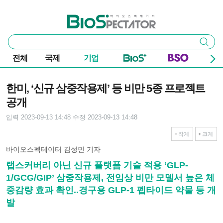
본문 바로가기
주요 메뉴
바이오스펙테이터
통
검색
합
검
전체
국제
기업
색
기사본문
한미, ‘신규 삼중작용제’ 등 비만 5종 프로젝트
공개
입력 2023-09-13 14:48
수정 2023-09-13 14:48
작게
크게
바이오스펙테이터 김성민 기자
랩스커버리 아닌 신규 플랫폼 기술 적용 ‘GLP-
1/GCG/GIP’ 삼중작용제, 전임상 비만 모델서 높은 체
중감량 효과 확인..경구용 GLP-1 펩타이드 약물 등 개
발