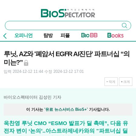
본문 바로가기
주요 메뉴
바이오스펙테이터
통
검색
합
검
오피니언
탐방
피플
색
기사본문
루닛, AZ와 '폐암서 EGFR AI진단’ 파트너십 “의
미는?”
입력 2024-12-12 11:44
수정 2024-12-12 17:01
작게
크게
바이오스펙테이터 김성민 기자
이 기사는
'유료 뉴스서비스 BioS+'
기사입니다.
옥찬영 루닛 CMO “ESMO 발표가 딜 촉매”, 다음 유
전자 변이 ‘논의’..아스트라제네카와의 "파트너십 딜