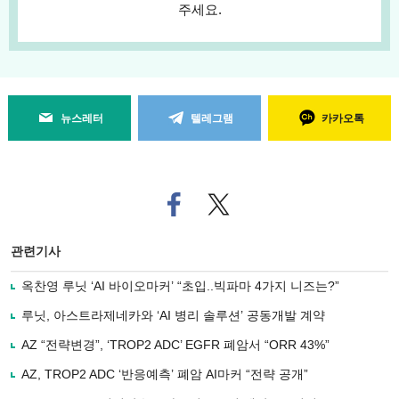
주세요.
뉴스레터
텔레그램
카카오톡
페
트위
이
터로
스
기사
북
공유
관련기사
으
하기
로
옥찬영 루닛 ‘AI 바이오마커’ “초입..빅파마 4가지 니즈는?”
기
사
루닛, 아스트라제네카와 ‘AI 병리 솔루션’ 공동개발 계약
공
유
AZ “전략변경”, ‘TROP2 ADC’ EGFR 폐암서 “ORR 43%”
하
AZ, TROP2 ADC ‘반응예측’ 폐암 AI마커 “전략 공개”
기