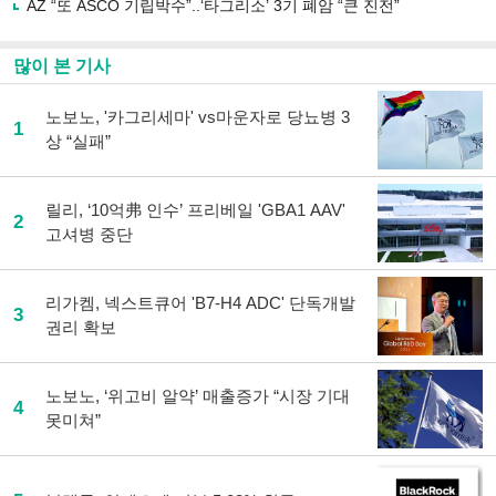
AZ “또 ASCO 기립박수”..‘타그리소’ 3기 폐암 “큰 진전”
많이 본 기사
노보노, '카그리세마' vs마운자로 당뇨병 3
1
상 “실패”
릴리, ‘10억弗 인수’ 프리베일 'GBA1 AAV'
2
고셔병 중단
리가켐, 넥스트큐어 'B7-H4 ADC' 단독개발
3
권리 확보
노보노, ‘위고비 알약’ 매출증가 “시장 기대
4
못미쳐”