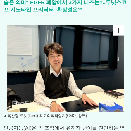
숨은 의미" EGFR 폐암에서 3가지 니즈는?..루닛스코
프 지노타입 프리딕터 ‘확장성은?’
▲옥찬영 루닛(Lunit) 최고의학책임자(CMO, 상무)
인공지능(AI)은 암 조직에서 유전자 변이를 진단하는 영