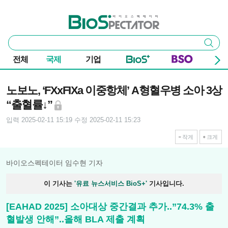
본문 바로가기
주요 메뉴
바이오스펙테이터
통
검색
합
검
전체
국제
기업
색
기사본문
노보노, ‘FXxFIXa 이중항체’ A형혈우병 소아 3상
“출혈률↓”
입력 2025-02-11 15:19
수정 2025-02-11 15:23
작게
크게
바이오스펙테이터 임수현 기자
이 기사는
'유료 뉴스서비스 BioS+'
기사입니다.
[EAHAD 2025] 소아대상 중간결과 추가..”74.3% 출
혈발생 안해”..올해 BLA 제출 계획