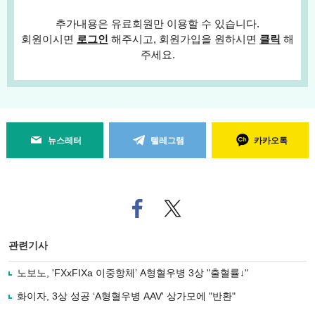
추가내용은 유료회원만 이용할 수 있습니다.
회원이시면
로그인
해주시고, 회원가입을 원하시면
클릭
해
주세요.
뉴스레터
텔레그램
카카오톡
페
트위
이
터로
스
기사
북
공유
관련기사
으
하기
로
노보노, 'FXxFIXa 이중항체’ A형혈우병 3상 "출혈률↓"
기
사
화이자, 3상 성공 ‘A형혈우병 AAV' 상가모에 "반환"
공