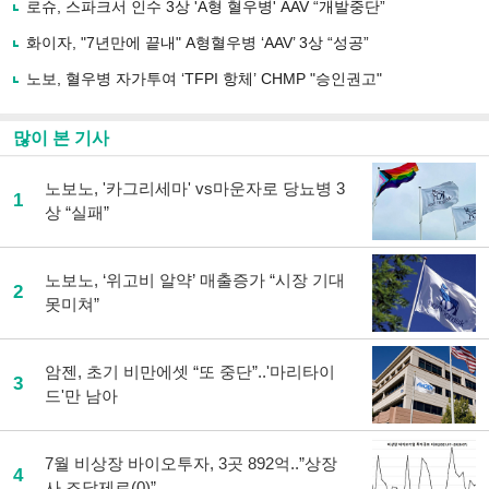
유
로슈, 스파크서 인수 3상 'A형 혈우병' AAV “개발중단”
하
화이자, "7년만에 끝내" A형혈우병 ‘AAV’ 3상 “성공”
기
노보, 혈우병 자가투여 ‘TFPI 항체’ CHMP "승인권고"
많이 본 기사
노보노, '카그리세마' vs마운자로 당뇨병 3
1
상 “실패”
노보노, ‘위고비 알약’ 매출증가 “시장 기대
2
못미쳐”
암젠, 초기 비만에셋 “또 중단”..'마리타이
3
드'만 남아
7월 비상장 바이오투자, 3곳 892억..”상장
4
사 조달제로(0)”