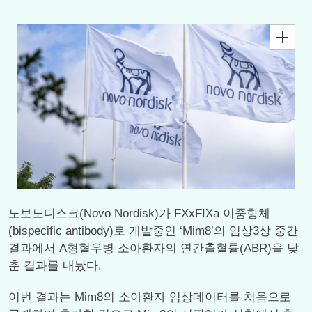
노보노디스크(Novo Nordisk)가 FXxFIXa 이중항체
(bispecific antibody)로 개발중인 ‘Mim8’의 임상3상 중간
결과에서 A형혈우병 소아환자의 연간출혈률(ABR)을 낮
춘 결과를 내놨다.
이번 결과는 Mim8의 소아환자 임상데이터를 처음으로