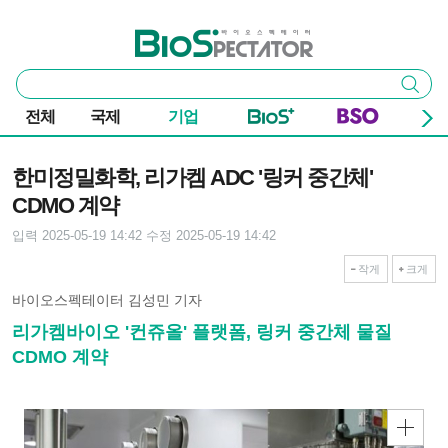
본문 바로가기
주요 메뉴
바이오스펙테이터
통
검색
합
검
전체
국제
기업
색
기사본문
한미정밀화학, 리가켐 ADC '링커 중간체'
CDMO 계약
입력 2025-05-19 14:42
수정 2025-05-19 14:42
작게
크게
바이오스펙테이터 김성민 기자
리가켐바이오 '컨쥬올' 플랫폼, 링커 중간체 물질
CDMO 계약