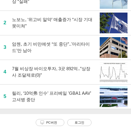
상 “실패”
노보노, ‘위고비 알약’ 매출증가 “시장 기대
2
못미쳐”
암젠, 초기 비만에셋 “또 중단”..'마리타이
3
드'만 남아
7월 비상장 바이오투자, 3곳 892억..”상장
4
사 조달제로(0)”
릴리, ‘10억弗 인수’ 프리베일 'GBA1 AAV'
5
고셔병 중단
PC버전
로그인