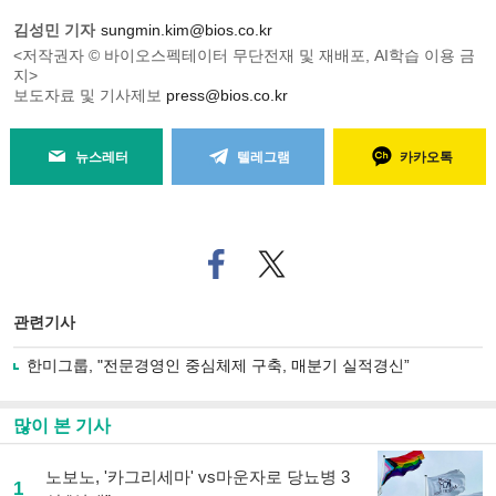
김성민 기자
sungmin.kim@bios.co.kr
<저작권자 © 바이오스펙테이터 무단전재 및 재배포, AI학습 이용 금
지>
보도자료 및 기사제보
press@bios.co.kr
뉴스레터
텔레그램
카카오톡
페
트위
이
터로
스
기사
북
공유
관련기사
으
하기
로
한미그룹, "전문경영인 중심체제 구축, 매분기 실적경신”
기
사
공
많이 본 기사
유
하
노보노, '카그리세마' vs마운자로 당뇨병 3
기
1