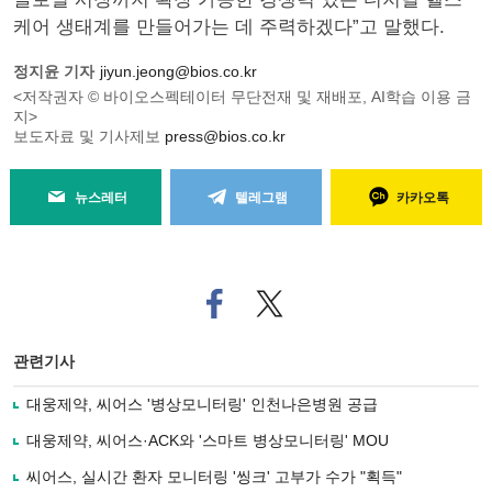
케어 생태계를 만들어가는 데 주력하겠다”고 말했다.
정지윤 기자
jiyun.jeong@bios.co.kr
<저작권자 © 바이오스펙테이터 무단전재 및 재배포, AI학습 이용 금
지>
보도자료 및 기사제보
press@bios.co.kr
뉴스레터
텔레그램
카카오톡
페
트위
이
터로
스
기사
북
공유
관련기사
으
하기
로
대웅제약, 씨어스 '병상모니터링' 인천나은병원 공급
기
사
대웅제약, 씨어스·ACK와 '스마트 병상모니터링' MOU
공
유
씨어스, 실시간 환자 모니터링 '씽크' 고부가 수가 "획득"