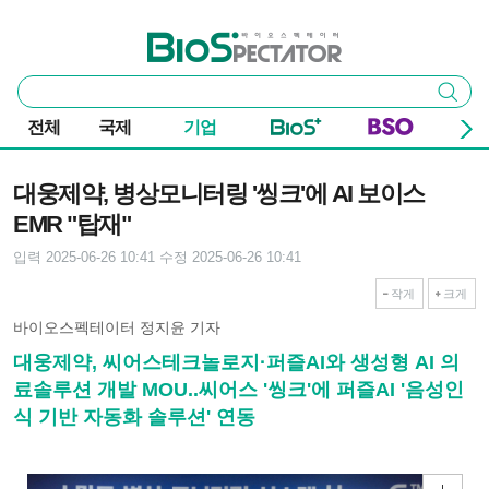
본문 바로가기
주요 메뉴
바이오스펙테이터
통
검색
합
검
전체
국제
기업
색
기사본문
대웅제약, 병상모니터링 '씽크'에 AI 보이스
EMR "탑재"
입력 2025-06-26 10:41
수정 2025-06-26 10:41
작게
크게
바이오스펙테이터 정지윤 기자
대웅제약, 씨어스테크놀로지·퍼즐AI와 생성형 AI 의
료솔루션 개발 MOU..씨어스 '씽크'에 퍼즐AI '음성인
식 기반 자동화 솔루션' 연동