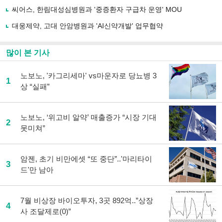
하
씨어스, 한림대성심병원과 '중증환자 구급차 운영' MOU
기
대웅제약, 고대 안암병원과 'AI신약개발' 업무협약
많이 본 기사
노보노, '카그리세마' vs마운자로 당뇨병 3
1
상 “실패”
노보노, ‘위고비 알약’ 매출증가 “시장 기대
2
못미쳐”
암젠, 초기 비만에셋 “또 중단”..'마리타이
3
드'만 남아
7월 비상장 바이오투자, 3곳 892억..”상장
4
사 조달제로(0)”