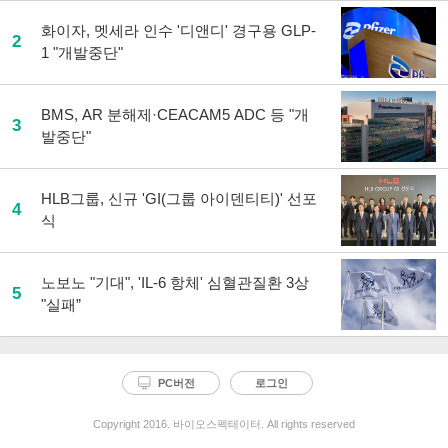
화이자, 멧세라 인수 '디앤디' 경구용 GLP-
2
1 "개발중단"
BMS, AR 분해제·CEACAM5 ADC 등 "개
3
발중단"
HLB그룹, 신규 'GI(그룹 아이덴티티)' 선포
4
식
노보노 "기대", 'IL-6 항체' 심혈관질환 3상
5
"실패”
PC버전
로그인
Copyright 2016. 바이오스펙테이터. All rights reserved