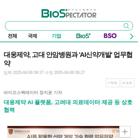
본문 바로가기
주요 메뉴
바이오스펙테이터
통
검색
합
검
전체
국제
기업
색
기사본문
대웅제약, 고대 안암병원과 'AI신약개발' 업무협
약
입력 2025-04-08 08:27
수정 2025-04-08 08:27
작게
크게
바이오스펙테이터 정지윤 기자
대웅제약 AI 플랫폼, 고려대 의료데이터 제공 등 상호
협력