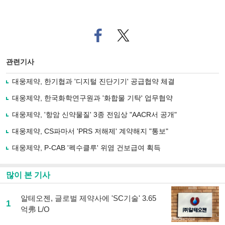
페
트위
이
터로
스
기사
북
공유
관련기사
으
하기
로
대웅제약, 한기협과 '디지털 진단기기' 공급협약 체결
기
사
대웅제약, 한국화학연구원과 '화합물 기탁' 업무협약
공
유
대웅제약, '항암 신약물질' 3종 전임상 "AACR서 공개"
하
대웅제약, CS파마서 'PRS 저해제' 계약해지 "통보"
기
대웅제약, P-CAB '펙수클루' 위염 건보급여 획득
많이 본 기사
알테오젠, 글로벌 제약사에 'SC기술' 3.65
1
억弗 L/O