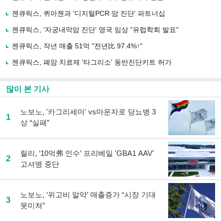
기
사
젠큐릭스, 퀴아젠과 '디지털PCR 암 진단' 파트너십
공
유
젠큐릭스, '자궁내막암 진단' 영국 임상 "유럽학회 발표"
하
젠큐릭스, 작년 매출 51억 "전년比 97.4%↑"
기
젠큐릭스, 폐암 치료제 '타그리소' 동반진단키트 허가
많이 본 기사
노보노, '카그리세마' vs마운자로 당뇨병 3
1
상 “실패”
릴리, ‘10억弗 인수’ 프리베일 'GBA1 AAV'
2
고셔병 중단
노보노, ‘위고비 알약’ 매출증가 “시장 기대
3
못미쳐”