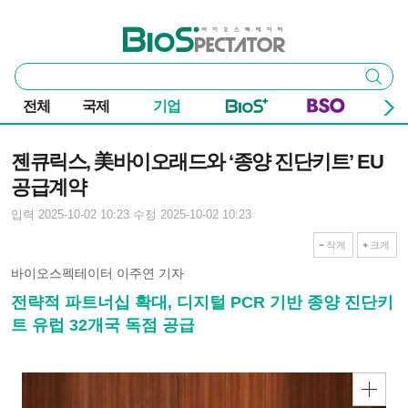
본문 바로가기
주요 메뉴
바이오스펙테이터
통
검색
합
검
전체
국제
기업
색
기사본문
젠큐릭스, 美바이오래드와 ‘종양 진단키트’ EU
공급계약
입력 2025-10-02 10:23
수정 2025-10-02 10:23
작게
크게
바이오스펙테이터 이주연 기자
전략적 파트너십 확대, 디지털 PCR 기반 종양 진단키
트 유럽 32개국 독점 공급