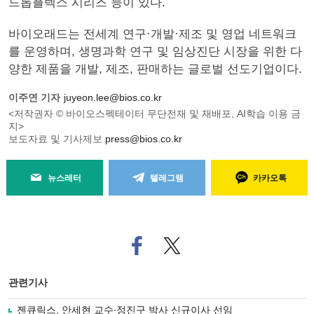
드롭플렉스 시리즈 등이 있다.
바이오래드는 전세계 연구·개발·제조 및 영업 네트워크
를 운영하며, 생명과학 연구 및 임상진단 시장을 위한 다
양한 제품을 개발, 제조, 판매하는 글로벌 선도기업이다.
이주연 기자
juyeon.lee@bios.co.kr
<저작권자 © 바이오스펙테이터 무단전재 및 재배포, AI학습 이용 금
지>
보도자료 및 기사제보
press@bios.co.kr
뉴스레터
텔레그램
카카오톡
페
트위
이
터로
스
기사
북
공유
관련기사
으
하기
로
젠큐릭스, 안세현 교수∙정진구 박사 신규이사 선임