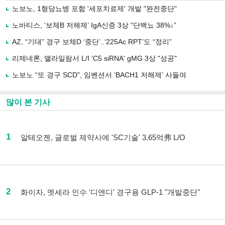
노보노, 1형당뇨병 포함 '세포치료제' 개발 "완전중단"
노바티스, ‘보체B 저해제’ IgA신증 3상 “단백뇨 38%↓”
AZ, “기대” 경구 보체D ‘중단’..‘225Ac RPT’도 “정리”
리제네론, 앨라일람서 L/I 'C5 siRNA' gMG 3상 "성공"
노보노 “또 경구 SCD”, 임벤션서 ‘BACH1 저해제’ 사들여
많이 본 기사
1
알테오젠, 글로벌 제약사에 'SC기술' 3.65억弗 L/O
2
화이자, 멧세라 인수 '디앤디' 경구용 GLP-1 "개발중단"