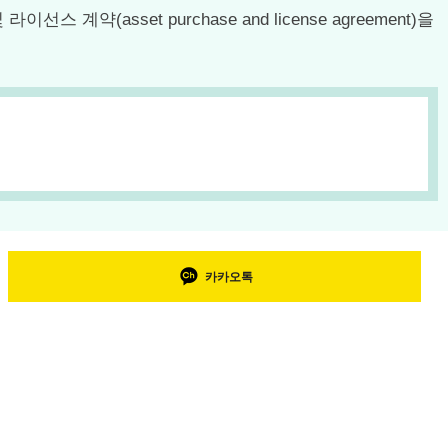
계약(asset purchase and license agreement)을
카카오톡