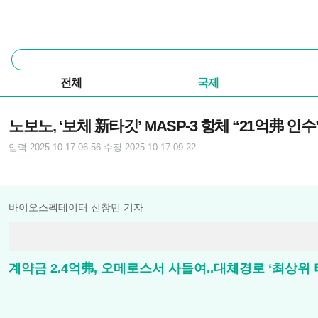
본문 바로가기
주요 메뉴
통
합
검
전체
국제
색
기사본문
노보노, ‘보체 新타깃’ MASP-3 항체 “21억弗 인수
입력 2025-10-17 06:56
수정 2025-10-17 09:22
바이오스펙테이터 신창민 기자
계약금 2.4억弗, 오메로스서 사들여..대체경로 ‘최상위 타깃’