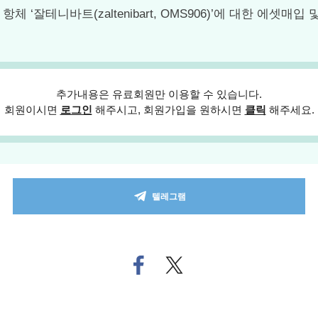
니바트(zaltenibart, OMS906)’에 대한 에셋매입 및 라이선스 
추가내용은 유료회원만 이용할 수 있습니다.
회원이시면
로그인
해주시고, 회원가입을 원하시면
클릭
해주세요.
텔레그램
페
트위
이
터로
스
기사
북
공유
으
하기