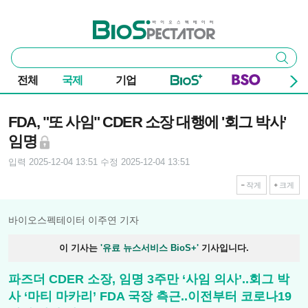
본문 바로가기
주요 메뉴
바이오스펙테이터
통
검색
합
검
전체
국제
기업
색
기사본문
FDA, "또 사임" CDER 소장 대행에 '회그 박사'
임명
입력 2025-12-04 13:51
수정 2025-12-04 13:51
작게
크게
바이오스펙테이터 이주연 기자
이 기사는
'유료 뉴스서비스 BioS+'
기사입니다.
파즈더 CDER 소장, 임명 3주만 ‘사임 의사’..회그 박
사 ‘마티 마카리’ FDA 국장 측근..이전부터 코로나19