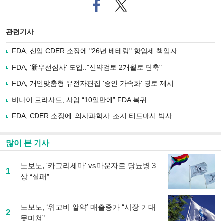
페
트위
이
터로
스
기사
북
공유
관련기사
으
하기
로
FDA, 신임 CDER 소장에 "26년 베테랑" 항암제 책임자
기
사
FDA, '新우선심사' 도입.."신약검토 2개월로 단축"
공
유
FDA, 개인맞춤형 유전자편집 '승인 가속화' 경로 제시
하
비나이 프라사드, 사임 “10일만에” FDA 복귀
기
FDA, CDER 소장에 '의사과학자' 조지 티드마시 박사
많이 본 기사
노보노, '카그리세마' vs마운자로 당뇨병 3
1
상 “실패”
노보노, ‘위고비 알약’ 매출증가 “시장 기대
2
못미쳐”