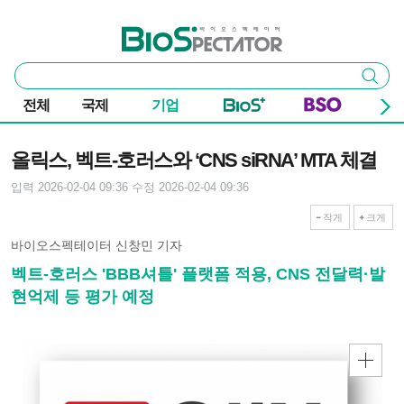
본문 바로가기
주요 메뉴
바이오스펙테이터
통
검색
합
검
전체
국제
기업
색
기사본문
올릭스, 벡트-호러스와 ‘CNS siRNA’ MTA 체결
입력 2026-02-04 09:36
수정 2026-02-04 09:36
작게
크게
바이오스펙테이터 신창민 기자
벡트-호러스 'BBB셔틀' 플랫폼 적용, CNS 전달력·발
현억제 등 평가 예정