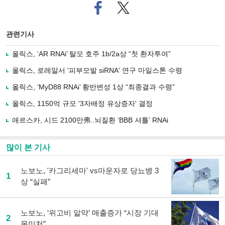
페
트위
이
터로
스
기사
북
공유
관련기사
으
하기
로
올릭스, ‘AR RNAi’ 탈모 호주 1b/2a상 “첫 환자투여”
기
사
올릭스, 로레알서 '피부모발 siRNA' 연구 마일스톤 수령
공
유
올릭스, ‘MyD88 RNAi’ 황반변성 1상 “최종결과 수령”
하
올릭스, 1150억 규모 '3자배정 유상증자' 결정
기
애르스카, 시드 2100만弗..뇌질환 ‘BBB 셔틀’ RNAi
많이 본 기사
노보노, '카그리세마' vs마운자로 당뇨병 3
1
상 “실패”
노보노, ‘위고비 알약’ 매출증가 “시장 기대
2
못미쳐”