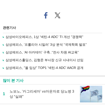
페
트위
이
터로
스
기사
북
공유
관련기사
으
하기
로
삼성바이오에피스, 1상 '넥틴-4 ADC' TI 개선 "경쟁력"
기
사
삼성에피스, ‘프롤리아 시밀러’ 3상 분석 “국제학회 발표”
공
유
삼성에피스, ‘AI 아카데미’ 구축..“전사 차원 AI교육”
하
삼성에피스홀딩스, 김형준 부사장 신규 사내이사 선임
기
삼성에피스, "올 임상" TOP1 '넥틴-4 ADC' AACR 공개
많이 본 기사
노보노, '카그리세마' vs마운자로 당뇨병 3
1
상 “실패”