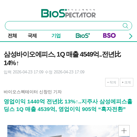
본문 바로가기
주요 메뉴
바이오스펙테이터
통
검색
합
검
전체
국제
기업
색
기사본문
삼성바이오에피스, 1Q 매출 4549억..전년比
14%↑
입력 2026-04-23 17:09
수정 2026-04-23 17:09
작게
크게
바이오스펙테이터 신창민 기자
영업이익 1440억 전년比 13%↑..지주사 삼성에피스홀
딩스 1Q 매출 4539억, 영업이익 905억 “흑자전환”