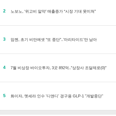
2
노보노, ‘위고비 알약’ 매출증가 “시장 기대 못미쳐”
3
암젠, 초기 비만에셋 “또 중단”..'마리타이드'만 남아
4
7월 비상장 바이오투자, 3곳 892억..”상장사 조달제로(0)”
5
화이자, 멧세라 인수 '디앤디' 경구용 GLP-1 "개발중단"