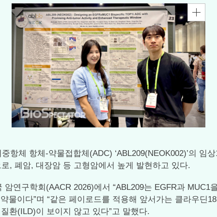
 이중항체 항체-약물접합체(ADC) ‘ABL209(NEOK002)’
으로, 폐암, 대장암 등 고형암에서 높게 발현하고 있다.
구학회(AACR 2026)에서 “ABL209는 EGFR과 MUC
합한 약물이다”며 “같은 페이로드를 적용해 앞서가는 클라우딘18.2(C
질환(ILD)이 보이지 않고 있다”고 말했다.