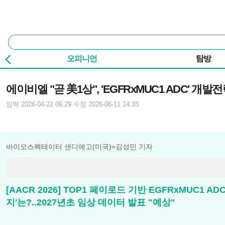
본문 바로가기
주요 메뉴
통
합
검
오피니언
탐방
색
기사본문
에이비엘 "곧 美1상", 'EGFRxMUC1 ADC' 개발
입력 2026-04-22 06:29
수정 2026-06-11 14:33
바이오스펙테이터 샌디에고(미국)=김성민 기자
[AACR 2026] TOP1 페이로드 기반 EGFRxMUC1 A
지'는?..2027년초 임상 데이터 발표 "예상"