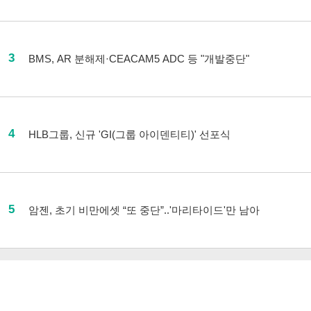
3
BMS, AR 분해제·CEACAM5 ADC 등 "개발중단"
4
HLB그룹, 신규 'GI(그룹 아이덴티티)' 선포식
5
암젠, 초기 비만에셋 “또 중단”..'마리타이드'만 남아