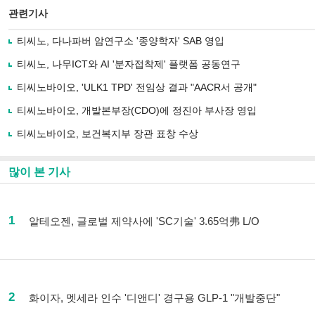
관련기사
티씨노, 다나파버 암연구소 '종양학자' SAB 영입
티씨노, 나무ICT와 AI '분자접착제' 플랫폼 공동연구
티씨노바이오, 'ULK1 TPD' 전임상 결과 "AACR서 공개"
티씨노바이오, 개발본부장(CDO)에 정진아 부사장 영입
티씨노바이오, 보건복지부 장관 표창 수상
많이 본 기사
1
알테오젠, 글로벌 제약사에 'SC기술' 3.65억弗 L/O
2
화이자, 멧세라 인수 '디앤디' 경구용 GLP-1 "개발중단"