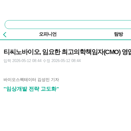
본문 바로가기
주요 메뉴
통
합
검
오피니언
탐방
색
기사본문
티씨노바이오, 임요한 최고의학책임자(CMO) 영
입력 2026-05-12 08:44
수정 2026-05-12 08:44
바이오스펙테이터 김성민 기자
"임상개발 전략 고도화"