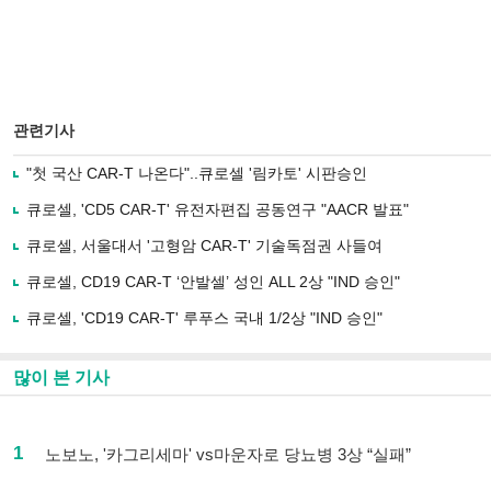
관련기사
"첫 국산 CAR-T 나온다"..큐로셀 '림카토' 시판승인
큐로셀, 'CD5 CAR-T' 유전자편집 공동연구 "AACR 발표"
큐로셀, 서울대서 '고형암 CAR-T' 기술독점권 사들여
큐로셀, CD19 CAR-T ‘안발셀’ 성인 ALL 2상 "IND 승인"
큐로셀, 'CD19 CAR-T' 루푸스 국내 1/2상 "IND 승인"
많이 본 기사
1
노보노, '카그리세마' vs마운자로 당뇨병 3상 “실패”