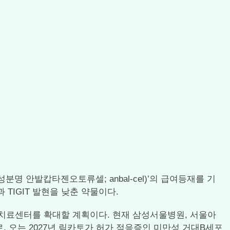
 성분명 안발캅타젠오토류셀; anbal-cel)’의 급여등재를 기
과 TIGIT 발현을 낮춘 약물이다.
로 치료센터를 확대할 계획이다. 현재 삼성서울병원, 서울아
로, 오는 2027년 림카토가 허가 적응증인 미만성 거대B세포