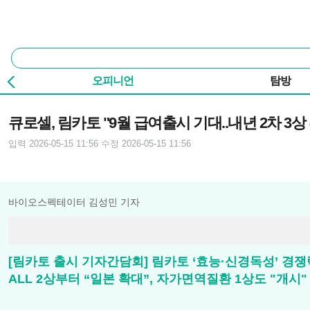
본문 바로가기
주요 메뉴
통
합
검
오피니언
탐방
색
기사본문
큐로셀, 림카토 "9월 급여출시 기대..내년 2차 3상
입력 2026-05-15 11:56
수정 2026-05-15 11:56
바이오스펙테이터 김성민 기자
[림카토 출시 기자간담회] 림카토 ‘효능·신경독성’ 경쟁력
ALL 2상부터 “일본 확대”, 자가면역질환 1상도 "개시"