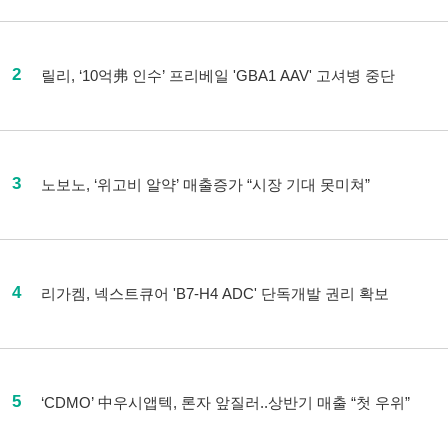
2
릴리, ‘10억弗 인수’ 프리베일 'GBA1 AAV' 고셔병 중단
3
노보노, ‘위고비 알약’ 매출증가 “시장 기대 못미쳐”
4
리가켐, 넥스트큐어 'B7-H4 ADC' 단독개발 권리 확보
5
‘CDMO’ 中우시앱텍, 론자 앞질러..상반기 매출 “첫 우위”