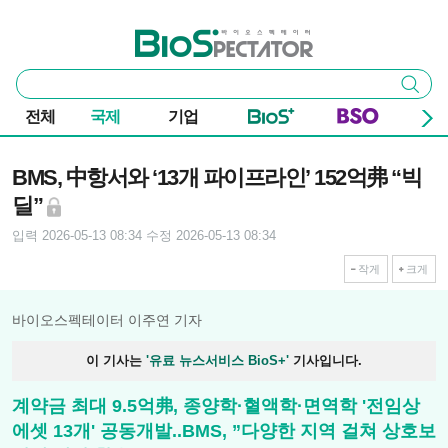
본문 바로가기
주요 메뉴
바이오스펙테이터
통
검색
합
검
전체
국제
기업
색
기사본문
BMS, 中항서와 ‘13개 파이프라인’ 152억弗 “빅
딜”
입력 2026-05-13 08:34
수정 2026-05-13 08:34
작게
크게
바이오스펙테이터 이주연 기자
이 기사는
'유료 뉴스서비스 BioS+'
기사입니다.
계약금 최대 9.5억弗, 종양학·혈액학·면역학 '전임상
에셋 13개' 공동개발..BMS, ”다양한 지역 걸쳐 상호보