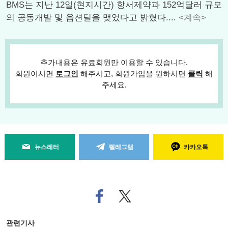
BMS는 지난 12일(현지시간) 항서제약과 152억달러 규모
의 공동개발 및 옵션딜을 맺었다고 밝혔다....
<계속>
추가내용은 유료회원만 이용할 수 있습니다.
회원이시면
로그인
해주시고, 회원가입을 원하시면
클릭
해
주세요.
뉴스레터
텔레그램
카카오톡
페
트위
이
터로
스
기사
북
공유
관련기사