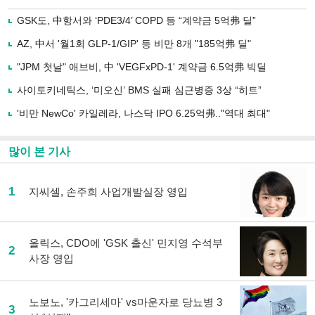
으
하기
로
GSK도, 中항서와 ‘PDE3/4’ COPD 등 “계약금 5억弗 딜”
기
사
AZ, 中서 '월1회 GLP-1/GIP' 등 비만 8개 "185억弗 딜"
공
유
"JPM 첫날" 애브비, 中 'VEGFxPD-1' 계약금 6.5억弗 빅딜
하
사이토키네틱스, ‘미오신’ BMS 실패 심근병증 3상 “히트”
기
'비만 NewCo' 카일레라, 나스닥 IPO 6.25억弗.."역대 최대"
많이 본 기사
1
지씨셀, 손주희 사업개발실장 영입
올릭스, CDO에 'GSK 출신' 민지영 수석부
2
사장 영입
노보노, '카그리세마' vs마운자로 당뇨병 3
3