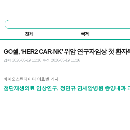
본문 바로가기
주요 메뉴
통
합
검
전체
국제
색
기사본문
GC셀, ‘HER2 CAR-NK’ 위암 연구자임상 첫 환
입력 2026-05-19 11:16
수정 2026-05-19 11:16
바이오스펙테이터 이효빈 기자
첨단재생의료 임상연구, 정민규 연세암병원 종양내과 