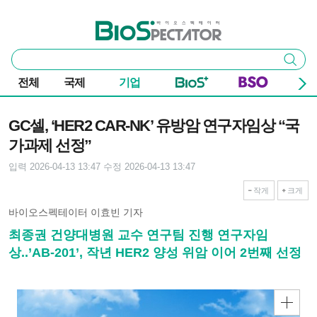
본문 바로가기
주요 메뉴
바이오스펙테이터
통
검색
합
검
전체
국제
기업
색
기사본문
GC셀, ‘HER2 CAR-NK’ 유방암 연구자임상 “국
가과제 선정”
입력 2026-04-13 13:47
수정 2026-04-13 13:47
작게
크게
바이오스펙테이터 이효빈 기자
최종권 건양대병원 교수 연구팀 진행 연구자임
상..’AB-201’, 작년 HER2 양성 위암 이어 2번째 선정