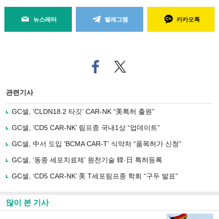
뉴스레터
텔레그램
카카오톡
페
트위
이
터로
스
기사
북
공유
관련기사
으
하기
로
GC셀, ‘CLDN18.2 타깃’ CAR-NK “美특허 출원”
기
사
GC셀, ‘CD5 CAR-NK’ 림프종 국내1상 “업데이트”
공
유
GC셀, 中서 도입 'BCMA CAR-T' 식약처 “품목허가 신청”
하
GC셀, ‘동종 세포치료제’ 원천기술 韓·日 특허등록
기
GC셀, ‘CD5 CAR-NK’ 美 T세포림프종 학회 “구두 발표”
많이 본 기사