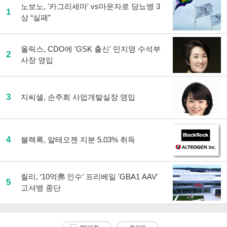
노보노, '카그리세마' vs마운자로 당뇨병 3
1
상 “실패”
올릭스, CDO에 'GSK 출신' 민지영 수석부
2
사장 영입
3
지씨셀, 손주희 사업개발실장 영입
4
블랙록, 알테오젠 지분 5.03% 취득
릴리, ‘10억弗 인수’ 프리베일 'GBA1 AAV'
5
고셔병 중단