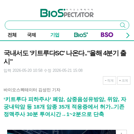
본문 바로가기
주요 메뉴
바이오스펙테이터
통
검색
합
검
전체
국제
기업
색
기사본문
국내서도 '키트루다SC' 나온다.."올해 4분기 출
시"
입력 2026-05-20 10:58
수정 2026-05-21 15:08
작게
크게
바이오스펙테이터 김성민 기자
‘키트루다 피하주사’ 폐암, 삼중음성유방암, 위암, 자
궁내막암 등 18개 암종 35개 적응증에서 허가..기존
정맥주사 30분 투여시간→1~2분으로 단축