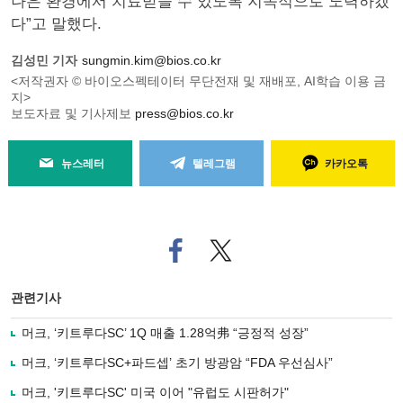
나은 환경에서 치료받을 수 있도록 지속적으로 노력하겠
다”고 말했다.
김성민 기자
sungmin.kim@bios.co.kr
<저작권자 © 바이오스펙테이터 무단전재 및 재배포, AI학습 이용 금
지>
보도자료 및 기사제보
press@bios.co.kr
뉴스레터
텔레그램
카카오톡
페
트위
이
터로
스
기사
북
공유
관련기사
으
하기
로
머크, ‘키트루다SC’ 1Q 매출 1.28억弗 “긍정적 성장”
기
사
머크, ‘키트루다SC+파드셉’ 초기 방광암 “FDA 우선심사”
공
유
머크, '키트루다SC' 미국 이어 "유럽도 시판허가"