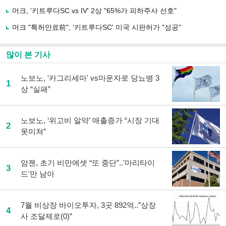
하
머크, '키트루다SC vs IV' 2상 "65%가 피하주사 선호"
기
머크 "특허만료前", ‘키트루다SC' 미국 시판허가 "성공"
많이 본 기사
노보노, '카그리세마' vs마운자로 당뇨병 3
1
상 “실패”
노보노, ‘위고비 알약’ 매출증가 “시장 기대
2
못미쳐”
암젠, 초기 비만에셋 “또 중단”..'마리타이
3
드'만 남아
7월 비상장 바이오투자, 3곳 892억..”상장
4
사 조달제로(0)”