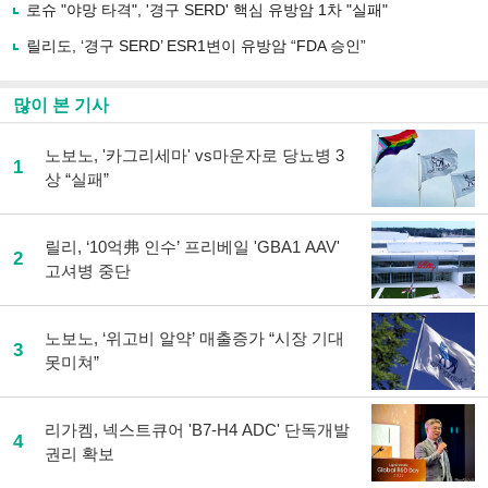
로슈 "야망 타격", '경구 SERD' 핵심 유방암 1차 "실패"
기
릴리도, ‘경구 SERD’ ESR1변이 유방암 “FDA 승인”
많이 본 기사
노보노, '카그리세마' vs마운자로 당뇨병 3
1
상 “실패”
릴리, ‘10억弗 인수’ 프리베일 'GBA1 AAV'
2
고셔병 중단
노보노, ‘위고비 알약’ 매출증가 “시장 기대
3
못미쳐”
리가켐, 넥스트큐어 'B7-H4 ADC' 단독개발
4
권리 확보