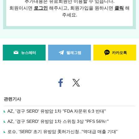
추가내용은 유료회원만 이용할 수 있습니다.
회원이시면
로그인
해주시고, 회원가입을 원하시면
클릭
해
주세요.
뉴스레터
텔레그램
카카오톡
페
트위
이
터로
스
기사
북
공유
관련기사
으
하기
로
AZ, '경구 SERD' 유방암 1차 "FDA 자문위 6:3 반대"
기
사
AZ, '경구 SERD' 유방암 1차 스위칭 3상 "PFS 56%↑"
공
유
로슈, ‘SERD’ 초기 유방암 美허가신청..“역대급 매출 기대”
하