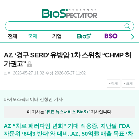
본문 바로가기
주요 메뉴
바이오스펙테이터
통
검색
합
검
전체
국제
기업
색
기사본문
AZ, ‘경구 SERD’ 유방암 1차 스위칭 “CHMP 허
가권고”
입력 2026-05-27 11:02
수정 2026-05-27 11:02
작게
크게
바이오스펙테이터 신창민 기자
이 기사는
'유료 뉴스서비스 BioS+'
기사입니다.
AZ “치료 패러다임 변화” 기대 적응증, 지난달 FDA
자문위 ‘6대3 반대’와 대비..AZ, 50억弗 매출 목표 ‘차