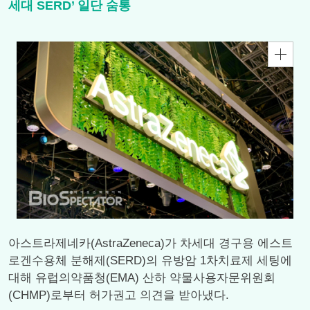
세대 SERD’ 일단 숨통
아스트라제네카(AstraZeneca)가 차세대 경구용 에스트
로겐수용체 분해제(SERD)의 유방암 1차치료제 세팅에
대해 유럽의약품청(EMA) 산하 약물사용자문위원회
(CHMP)로부터 허가권고 의견을 받아냈다.