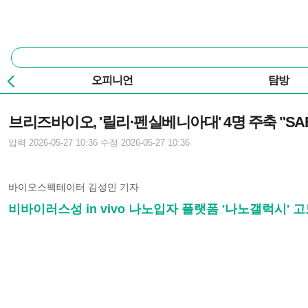
본문 바로가기
주요 메뉴
통
합
검
오피니언
탐방
색
기사본문
브리즈바이오, '릴리·펜실베니아대' 4명 주축 "SA
입력 2026-05-27 10:36
수정 2026-05-27 10:36
바이오스펙테이터 김성민 기자
비바이러스성 in vivo 나노입자 플랫폼 '나노갤럭시' 