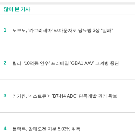
많이 본 기사
1
노보노, '카그리세마' vs마운자로 당뇨병 3상 “실패”
2
릴리, ‘10억弗 인수’ 프리베일 'GBA1 AAV' 고셔병 중단
3
리가켐, 넥스트큐어 'B7-H4 ADC' 단독개발 권리 확보
4
블랙록, 알테오젠 지분 5.03% 취득