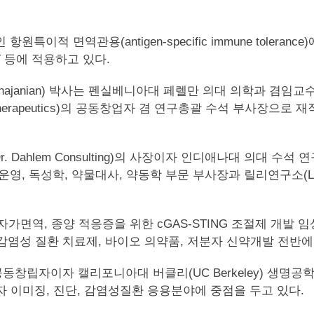
 면역관용(antigen-specific immune tolera
CAR-T 등에 적용하고 있다.
hajanian) 박사는 펜실베니아대 페렐만 의대 의학과 겸임교수
an Therapeutics)의 공동창업자 겸 연구총괄 수석 부사장
팅(Dr. Dahlem Consulting)의 사장이자 인디애나대 의
구운영, 독성학, 약물대사, 약동학 부문 부사장과 릴리연구소(Lilly Re
염증, 자가면역, 종양 적응증을 위한 cGAS-STING 조절제 개발
 면역, 감염성 질환 치료제, 바이오 의약품, 저분자 신약개발 전
공동창립자이자 캘리포니아대 버클리(UC Berkeley) 생명공학부 
 분자 이미징, 진단, 감염성질환 응용분야에 중점을 두고 있다.