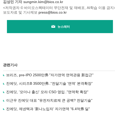
김성민 기자
sungmin.kim@bios.co.kr
<저작권자 © 바이오스펙테이터 무단전재 및 재배포, AI학습 이용 금지
보도자료 및 기사제보
press@bios.co.kr
뉴스레터
관련기사
브리즈, pre-IPO 2500만弗 "자가면역 면역관용 新접근"
진에딧, 시리즈B 3500만弗..“전달기술 ‘면역’ 본격확장”
진에딧, '모더나 출신' 모라 CSO 영입.."면역학 확장"
이근우 진에딧 대표 "유전자치료제 큰 공백? 전달기술"
진에딧, 제넨텍과 ‘新나노입자’ 자가면역 "6.4억弗 딜"