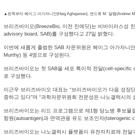
▲왼쪽부터 헤이그 아가자니안(Haig Aghajanian), 앤드류 M. 달렘(Andrew M. D
브리즈바이오(BreezeBio, 이전 진에딧)는 비바이러스성 친
advisory board, SAB)를 구성했다고 27일 밝혔다.
이번에 새롭게 출범한 SAB 자문위원은 헤이그 아가자니안(Haig Agh
Murthy) 등 4명으로 구성된다.
브리즈바이오는 첫 SAB을 세포 특이적 전달(cell-specific
로 구성했다.
이근우 브리즈바이오 대표는 “브리즈바이오가 다음 성장단
중하고 있다”며 “과학자문위원회 전문성은 나노갤럭시의 실
브리즈바이오는 리드 프로그램으로 제1형 당뇨병 후보물질 ‘BRZ-1
항원(autoantigen)과 면역관용 유도 보조인자(tolerogenic 
브리즈바이오는 나노갤럭시 플랫폼이 유전자치료제 전달기술로서