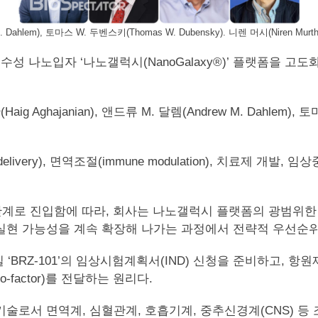
ahlem), 토마스 W. 두벤스키(Thomas W. Dubensky). 니렌 머시(Niren Murt
수성 나노입자 ‘나노갤럭시(NanoGalaxy®)’ 플랫폼을 고도화
ajanian), 앤드류 M. 달렘(Andrew M. Dahlem), 토마스
 delivery), 면역조절(immune modulation), 치료
계로 진입함에 따라, 회사는 나노갤럭시 플랫폼의 광범위한
현 가능성을 계속 확장해 나가는 과정에서 전략적 우선순위
01’의 임상시험계획서(IND) 신청을 준비하고, 항원제시세포(ant
co-factor)를 전달하는 원리다.
 면역계, 심혈관계, 호흡기계, 중추신경계(CNS) 등 조직 