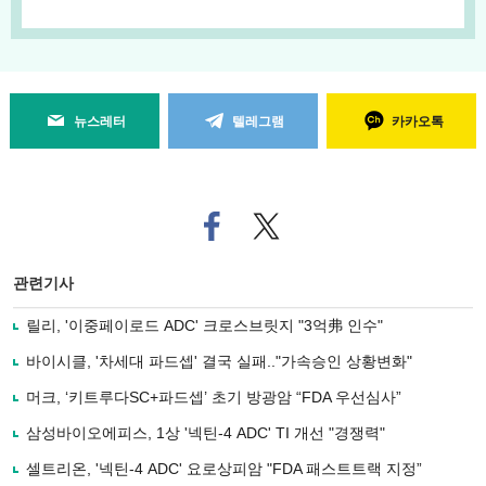
뉴스레터
텔레그램
카카오톡
페
트위
이
터로
스
기사
북
공유
관련기사
으
하기
로
릴리, '이중페이로드 ADC' 크로스브릿지 "3억弗 인수"
기
사
바이시클, '차세대 파드셉' 결국 실패.."가속승인 상황변화"
공
유
머크, ‘키트루다SC+파드셉’ 초기 방광암 “FDA 우선심사”
하
삼성바이오에피스, 1상 '넥틴-4 ADC' TI 개선 "경쟁력"
기
셀트리온, '넥틴-4 ADC' 요로상피암 "FDA 패스트트랙 지정”