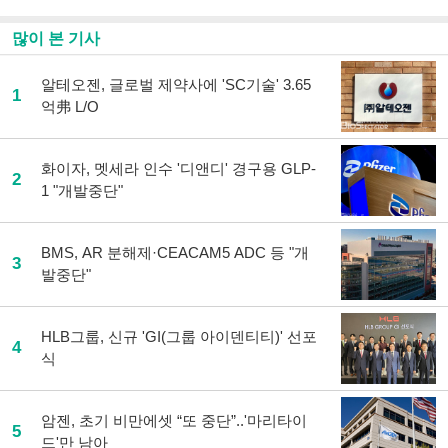
많이 본 기사
알테오젠, 글로벌 제약사에 'SC기술' 3.65
1
억弗 L/O
화이자, 멧세라 인수 '디앤디' 경구용 GLP-
2
1 "개발중단"
BMS, AR 분해제·CEACAM5 ADC 등 "개
3
발중단"
HLB그룹, 신규 'GI(그룹 아이덴티티)' 선포
4
식
암젠, 초기 비만에셋 “또 중단”..'마리타이
5
드'만 남아