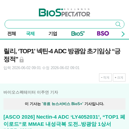
본문 바로가기
주요 메뉴
바이오스펙테이터
통
검색
합
검
전체
국제
기업
색
기사본문
릴리, ‘TOP1' 넥틴-4 ADC 방광암 초기임상 “긍
정적”
입력 2026-06-02 09:01
수정 2026-06-02 09:01
작게
크게
바이오스펙테이터 이주연 기자
이 기사는
'유료 뉴스서비스 BioS+'
기사입니다.
[ASCO 2026] Nectin-4 ADC ‘LY4052031’, “TOP1 페
이로드”로 MMAE 내성극복 도전..방광암 1상서