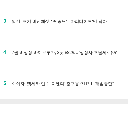
3
암젠, 초기 비만에셋 “또 중단”..'마리타이드'만 남아
4
7월 비상장 바이오투자, 3곳 892억..”상장사 조달제로(0)”
5
화이자, 멧세라 인수 '디앤디' 경구용 GLP-1 "개발중단"