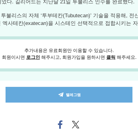
이었다. 길리어드는 지난달 21일 투불리스 인수를 완료했다.
 투불리스의 자체 ‘투부테칸(Tubutecan)’ 기술을 적용해,
사테칸(exatecan)을 시스테인 선택적으로 접합시키는 자체 ‘P5접
추가내용은 유료회원만 이용할 수 있습니다.
회원이시면
로그인
해주시고, 회원가입을 원하시면
클릭
해주세요.
텔레그램
페
트위
이
터로
스
기사