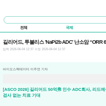
본문 바로가기
주요 메뉴
통
합
검
전체
국제
색
기사본문
길리어드, 투불리스 'NaPi2b ADC' 난소암 “ORR 
입력 2026-06-04 12:37
수정 2026-06-04 12:37
바이오스펙테이터 이주연 기자
[ASCO 2026] 길리어드 50억弗 인수 ADC회사, 리드에
검사 없는 치료 기대