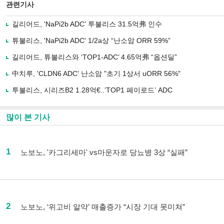
관련기사
길리어드, 'NaPi2b ADC' 투불리스 31.5억弗 인수
튜불리스, 'NaPi2b ADC' 1/2a상 “난소암 ORR 59%”
길리어드, 튜불리스와 ‘TOP1-ADC’ 4.65억弗 “옵션딜”
中치루, 'CLDN6 ADC' 난소암 "초기 1상서 uORR 56%"
투불리스, 시리즈B2 1.28억€..’TOP1 페이로드’ ADC
많이 본 기사
1
노보노, '카그리세마' vs마운자로 당뇨병 3상 “실패”
2
노보노, ‘위고비 알약’ 매출증가 “시장 기대 못미쳐”