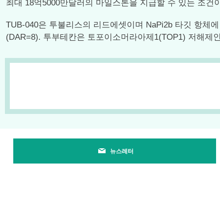
최대 18억5000만달러의 마일스톤을 지급할 수 있는 조건
TUB-040은 투불리스의 리드에셋이며 NaPi2b 타깃 항체에
(DAR=8). 투부테칸은 토포이소머라아제1(TOP1) 저해제인 엑
뉴스레터