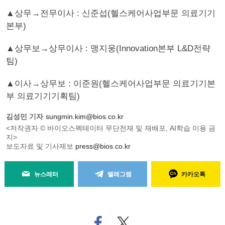
▲상무→전무이사 : 신준섭(헬스케어사업부문 의료기기
본부)
▲상무보→상무이사 : 맹지웅(Innovation본부 L&D전략
팀)
▲이사→상무보 : 이준원(헬스케어사업부문 의료기기본
부 의료기기기획팀)
김성민 기자
sungmin.kim@bios.co.kr
<저작권자 © 바이오스펙테이터 무단전재 및 재배포, AI학습 이용 금
지>
보도자료 및 기사제보
press@bios.co.kr
뉴스레터
텔레그램
카카오톡
페
트위