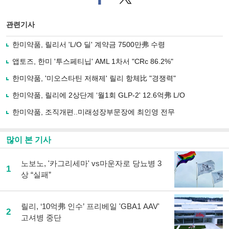
이
터로
스
기사
북
공유
관련기사
으
하기
로
한미약품, 릴리서 'L/O 딜' 계약금 7500만弗 수령
기
사
앱토즈, 한미 '투스페티닙' AML 1차서 "CRc 86.2%"
공
유
한미약품, '미오스타틴 저해제' 릴리 항체比 "경쟁력"
하
한미약품, 릴리에 2상단계 ‘월1회 GLP-2' 12.6억弗 L/O
기
한미약품, 조직개편..미래성장부문장에 최인영 전무
많이 본 기사
노보노, '카그리세마' vs마운자로 당뇨병 3
1
상 “실패”
릴리, ‘10억弗 인수’ 프리베일 'GBA1 AAV'
2
고셔병 중단