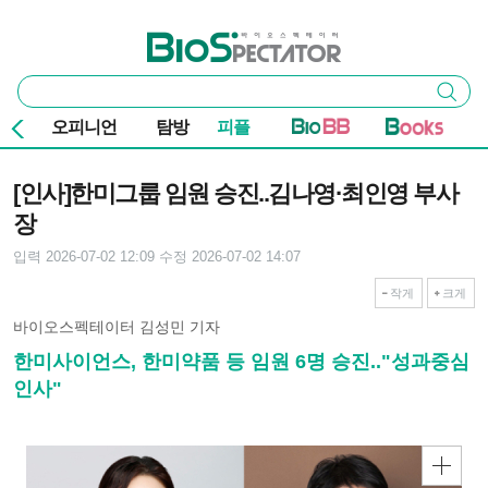
본문 바로가기
주요 메뉴
바이오스펙테이터
통
검색
합
검
오피니언
탐방
피플
색
기사본문
[인사]한미그룹 임원 승진..김나영·최인영 부사
장
입력 2026-07-02 12:09
수정 2026-07-02 14:07
작게
크게
바이오스펙테이터 김성민 기자
한미사이언스, 한미약품 등 임원 6명 승진.."성과중심
인사"