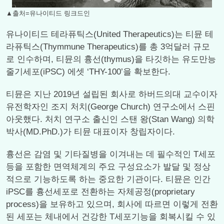
▲출처=유나이티드 링크드인
유나이티드 테라퓨틱스(United Therapeutics)는 티뮨 테
라퓨틱스(Thymmune Therapeutics)를 총 3억달러 규모
로 인수하며, 티뮨의 흉선(thymus)을 타깃하는 유도만능
줄기세포(iPSC) 에셋 ‘THY-100’을 확보한다.
티뮨은 지난 2019년 설립된 회사로 하버드의대 교수이자
유전학자인 조지 처치(George Church) 연구소에서 스핀
아웃했다. 처치 연구소 출신인 스탠 왕(Stan Wang) 의학
박사(MD.PhD.)가 티뮨 대표이자 창립자이다.
흉선은 감염 및 기타질병을 이겨내는 데 필수적인 T세포
등을 포함한 면역체계의 주요 구성요소가 발달 및 정상
적으로 기능하도록 하는 중요한 기관이다. 티뮨은 인간
iPSC를 흉선세포로 전환하는 자체공정(proprietary
process)을 보유하고 있으며, 회사에 따르면 이렇게 전환
된 세포는 체내에서 건강한 T세포기능을 회복시킬 수 있