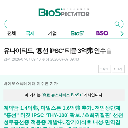
본문 바로가기
주요 메뉴
바이오스펙테이터
통
검색
합
검
전체
국제
기업
색
기사본문
유나이티드, '흉선 iPSC' 티뮨 3억弗 인수
입력 2026-07-07 09:43
수정 2026-07-07 09:43
작게
크게
바이오스펙테이터 이주연 기자
이 기사는
'유료 뉴스서비스 BioS+'
기사입니다.
계약금 1.4억弗, 마일스톤 1.6억弗 추가..전임상단계
”흉선” 타깃 iPSC ‘THY-100’ 확보..’초희귀질환’ 선천
성무흉선증 적응증 개발中..장기이식후 내성·면역결