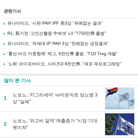
스
기사
북
공유
관련기사
으
하기
로
유나이티드, ‘시판 PAH’ IPF 美3상 “유례없는 결과”
기
사
R1, 新기전 '고인산혈증 中에셋’ L/I "7750만弗 출범”
공
유
유나이티드, ‘차세대 IP’ PAH 3상 “전례없는 긍정결과”
하
'흉선 타깃 이중항체' 재그, 8천만弗 출범..”T1D Treg 개발”
기
‘노화’ 라이프바이오, 시리즈D 8천만弗.."세포 재프로그래밍"
많이 본 기사
노보노, '카그리세마' vs마운자로 당뇨병 3
1
상 “실패”
노보노, ‘위고비 알약’ 매출증가 “시장 기대
2
못미쳐”