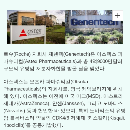
로슈(Roche) 자회사 제넨텍(Genentech)은 아스텍스 파
마슈티컬(Astex Pharmaceuticals)과 총 4억9000만달러
규모의 유방암 저분자화합물 발굴 딜을 맺었다.
아스텍스는 오츠카 파마슈티컬(Otsuka
Pharmaceuticals)의 자회사로, 영국 케임브리지에 위치
해 있다. 아스텍스는 이전에 미국 머크(MSD), 아스트라
제네카(AstraZeneca), 얀센(Janssen), 그리고 노바티스
(Novartis) 등과 협업한 바 있으며, 특히 노바티스의 유방
암 블록버스터 약물인 CDK4/6 저해제 ‘키스칼리(Kisqali,
ribociclib)’를 공동개발했다.