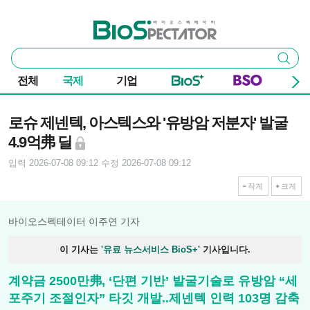
본문 바로가기
주요 메뉴
바이오스펙테이터
통
검색
합
검
전체
국제
기업
색
기사본문
로슈 제넨텍, 아스텍스와 '유방암 저분자' 발굴
4.9억弗 딜
입력 2026-07-08 09:12
수정 2026-07-08 09:12
작게
크게
바이오스펙테이터 이주연 기자
이 기사는
'유료 뉴스서비스 BioS+'
기사입니다.
계약금 2500만弗, ‘단편 기반’ 발굴기술로 유방암 “세
포주기 조절인자” 타깃 개발..제넨텍 인력 103명 감축