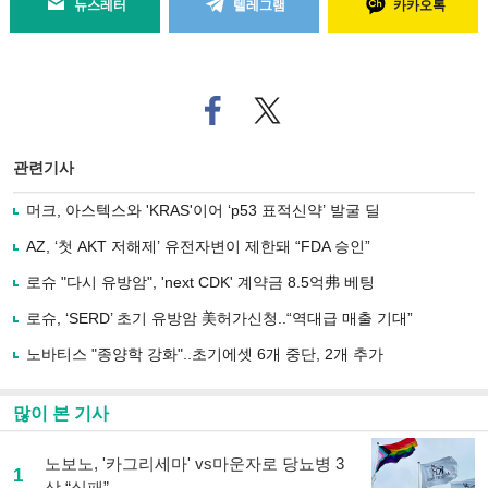
뉴스레터
텔레그램
카카오톡
페
트위
이
터로
스
기사
북
공유
관련기사
으
하기
로
머크, 아스텍스와 'KRAS'이어 ‘p53 표적신약’ 발굴 딜
기
사
AZ, ‘첫 AKT 저해제’ 유전자변이 제한돼 “FDA 승인”
공
유
로슈 "다시 유방암", 'next CDK' 계약금 8.5억弗 베팅
하
로슈, ‘SERD’ 초기 유방암 美허가신청..“역대급 매출 기대”
기
노바티스 "종양학 강화"..초기에셋 6개 중단, 2개 추가
많이 본 기사
노보노, '카그리세마' vs마운자로 당뇨병 3
1
상 “실패”