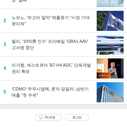
노보노, ‘위고비 알약’ 매출증가 “시장 기대
2
못미쳐”
릴리, ‘10억弗 인수’ 프리베일 'GBA1 AAV'
3
고셔병 중단
리가켐, 넥스트큐어 'B7-H4 ADC' 단독개발
4
권리 확보
‘CDMO’ 中우시앱텍, 론자 앞질러..상반기
5
매출 “첫 우위”
PC버전
로그인