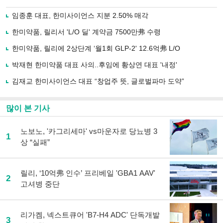
으
하기
로
임종훈 대표, 한미사이언스 지분 2.50% 매각
기
사
한미약품, 릴리서 'L/O 딜' 계약금 7500만弗 수령
공
유
한미약품, 릴리에 2상단계 ‘월1회 GLP-2' 12.6억弗 L/O
하
박재현 한미약품 대표 사의..후임에 황상연 대표 '내정'
기
김재교 한미사이언스 대표 “창업주 뜻, 글로벌파마 도약”
많이 본 기사
노보노, '카그리세마' vs마운자로 당뇨병 3
1
상 “실패”
릴리, ‘10억弗 인수’ 프리베일 'GBA1 AAV'
2
고셔병 중단
리가켐, 넥스트큐어 'B7-H4 ADC' 단독개발
3