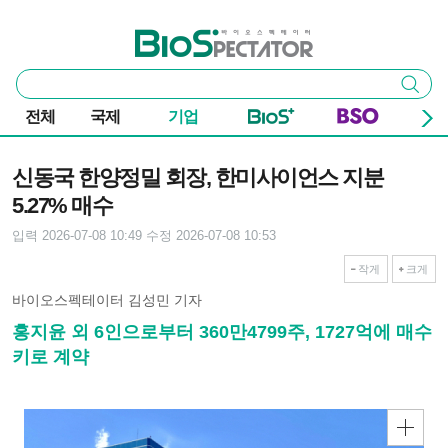
본문 바로가기
주요 메뉴
바이오스펙테이터
통
검색
합
검
전체
국제
기업
색
기사본문
신동국 한양정밀 회장, 한미사이언스 지분
5.27% 매수
입력 2026-07-08 10:49
수정 2026-07-08 10:53
작게
크게
바이오스펙테이터 김성민 기자
홍지윤 외 6인으로부터 360만4799주, 1727억에 매수
키로 계약