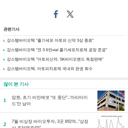
페
트위
이
터로
스
기사
북
공유
관련기사
으
하기
로
강스템바이오텍 "줄기세포 아토피 신약 3상 종료"
기
사
강스템바이오텍 "연 3.6만vial 줄기세포치료제 공장 준공"
공
유
강스템바이오텍 "아토피신약, SK바이오랜드 독점판매"
하
강스템바이오텍, 아토피치료제 국내외 판권 회수
기
많이 본 기사
암젠, 초기 비만에셋 “또 중단”..'마리타이
1
드'만 남아
7월 비상장 바이오투자, 3곳 892억..”상장
2
사 조달제로(0)”