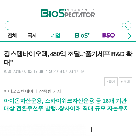
본문 바로가기
주요 메뉴
바이오스펙테이터
통
검색
합
검
전체
국제
기업
색
기사본문
강스템바이오텍, 480억 조달.."줄기세포 R&D 확
대"
입력 2019-07-03 17:39
수정 2019-07-03 17:39
작게
크게
바이오스펙테이터 장종원 기자
아이온자산운용, 스카이워크자산운용 등 18개 기관
대상 전환우선주 발행..창사이래 최대 규모 자본유치