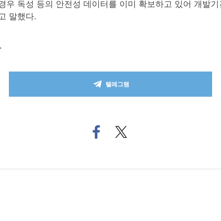
경우 독성 등의 안전성 데이터를 이미 확보하고 있어 개발기
고 말했다.
>
텔레그램
페
트위
이
터로
스
기사
북
공유
으
하기
로
기
사
공
유
하