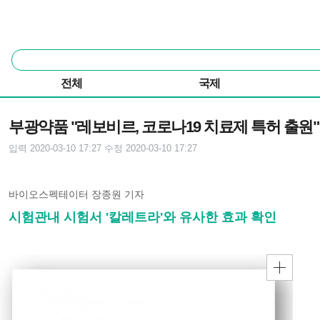
본문 바로가기
주요 메뉴
통
합
검
전체
국제
색
기사본문
부광약품 "레보비르, 코로나19 치료제 특허 출원"
입력 2020-03-10 17:27
수정 2020-03-10 17:27
바이오스펙테이터 장종원 기자
시험관내 시험서 '칼레트라'와 유사한 효과 확인