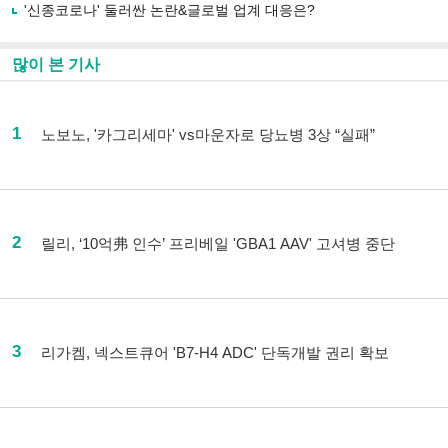
'신종코로나' 둘러싼 논란&글로벌 업계 대응은?
많이 본 기사
1
노보노, '카그리세마' vs마운자로 당뇨병 3상 “실패”
2
릴리, ‘10억弗 인수’ 프리베일 'GBA1 AAV' 고셔병 중단
3
리가켐, 넥스트큐어 'B7-H4 ADC' 단독개발 권리 확보