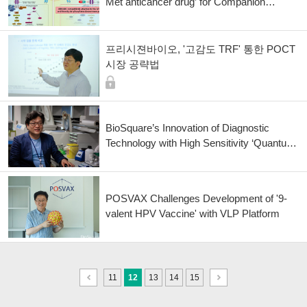
Met anticancer drug’ for Companion
Diagnostics
프리시젼바이오, '고감도 TRF' 통한 POCT
시장 공략법
BioSquare’s Innovation of Diagnostic
Technology with High Sensitivity ‘Quantum
Dot’ Technology
POSVAX Challenges Development of '9-
valent HPV Vaccine' with VLP Platform
이
다
11
12
13
14
15
전
음