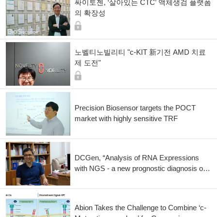
싸이토젠, ‘살아있는 CTC’ 액체생검 플랫폼
의 확장성
노벨티노빌리티 "c-KIT 新기전 AMD 치료
제 도전"
Precision Biosensor targets the POCT
market with highly sensitive TRF
DCGen, “Analysis of RNA Expressions
with NGS - a new prognostic diagnosis of
breast cancer”
Abion Takes the Challenge to Combine ‘c-