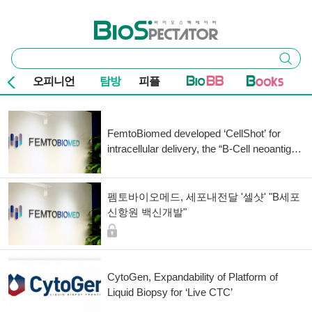
본문 바로가기
주요 메뉴
바이오스펙테이터
통
검색
합
검
오피니언
탐방
피플
색
기사 목록
FemtoBiomed developed ‘CellShot’ for
intracellular delivery, the “B-Cell neoantigen
vaccine”
펨토바이오메드, 세포내전달 '셀샷' "B세포
신항원 백신개발"
CytoGen, Expandability of Platform of
Liquid Biopsy for ‘Live CTC’