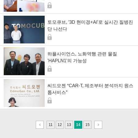
토모큐브, '3D 현미경+AI'로 실시간 질병진
단 나선다
하플사이언스, 노화역행 관련 물질
'HAPLN1'의 가능성
씨드모젠 “CAR-T, 제조부터 분석까지 원스
톱서비스”
이
다
11
12
13
14
15
전
음