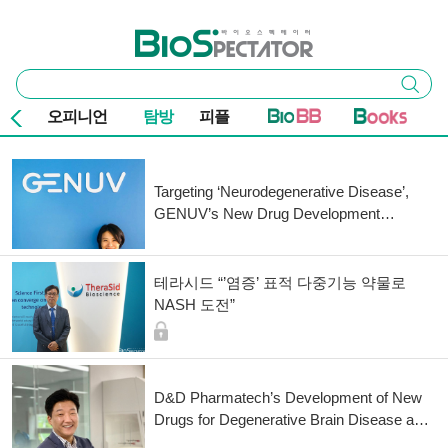
본문 바로가기
주요 메뉴
바이오스펙테이터
통
검색
합
검
오피니언
탐방
피플
색
기사 목록
Targeting ‘Neurodegenerative Disease’,
GENUV’s New Drug Development
Strategy
테라시드 “’염증’ 표적 다중기능 약물로
NASH 도전”
D&D Pharmatech’s Development of New
Drugs for Degenerative Brain Disease and
Fibrosis