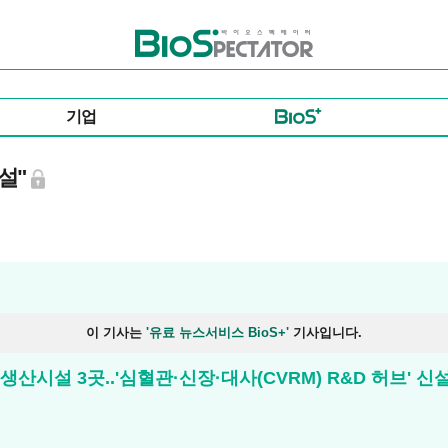
바이오스펙테이터
기업
설"
이 기사는
'유료 뉴스서비스 BioS+'
기사입니다.
시설 3곳..'심혈관·신장·대사(CVRM) R&D 허브' 신설