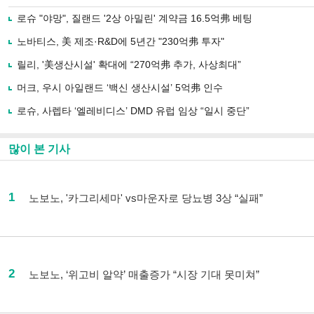
로슈 "야망", 질랜드 '2상 아밀린' 계약금 16.5억弗 베팅
노바티스, 美 제조·R&D에 5년간 "230억弗 투자"
릴리, '美생산시설' 확대에 “270억弗 추가, 사상최대”
머크, 우시 아일랜드 ‘백신 생산시설’ 5억弗 인수
로슈, 사렙타 ‘엘레비디스’ DMD 유럽 임상 “일시 중단”
많이 본 기사
1
노보노, '카그리세마' vs마운자로 당뇨병 3상 “실패”
2
노보노, ‘위고비 알약’ 매출증가 “시장 기대 못미쳐”