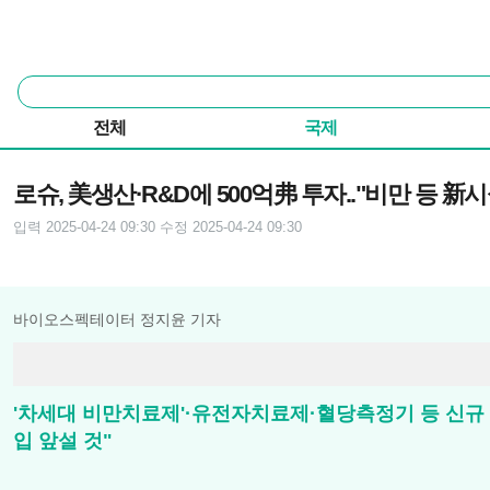
본문 바로가기
주요 메뉴
통
합
검
전체
국제
색
기사본문
로슈, 美생산·R&D에 500억弗 투자.."비만 등 新시
입력 2025-04-24 09:30
수정 2025-04-24 09:30
바이오스펙테이터 정지윤 기자
'차세대 비만치료제'·유전자치료제·혈당측정기 등 신규 생산
입 앞설 것"