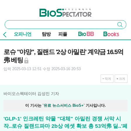
본문 바로가기
주요 메뉴
바이오스펙테이터
통
검색
합
검
오피니언
탐방
피플
색
기사본문
로슈 "야망", 질랜드 '2상 아밀린' 계약금 16.5억
弗 베팅
입력 2025-03-13 12:51
수정 2025-03-16 20:53
작게
크게
바이오스펙테이터 김성민 기자
이 기사는
'유료 뉴스서비스 BioS+'
기사입니다.
'GLP-1' 인크레틴 약물 "대체" 아밀린 경쟁 서막 시
작..로슈 질랜드파마 2b상 에셋 확보 총 53억弗 딜..'페