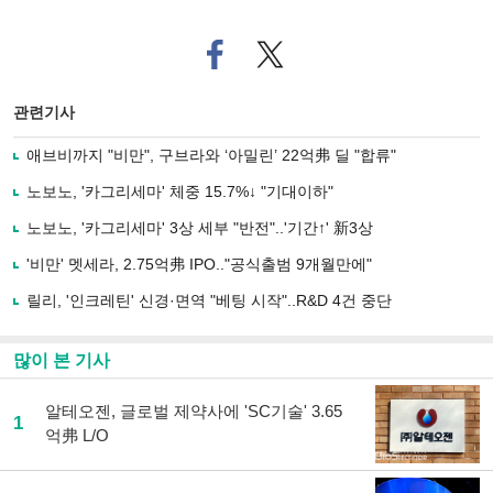
페
트위
이
터로
스
기사
북
공유
관련기사
으
하기
로
애브비까지 "비만", 구브라와 ‘아밀린’ 22억弗 딜 "합류"
기
사
노보노, '카그리세마' 체중 15.7%↓ "기대이하"
공
유
노보노, '카그리세마' 3상 세부 "반전"..'기간↑' 新3상
하
'비만' 멧세라, 2.75억弗 IPO.."공식출범 9개월만에"
기
릴리, '인크레틴' 신경·면역 "베팅 시작"..R&D 4건 중단
많이 본 기사
알테오젠, 글로벌 제약사에 'SC기술' 3.65
1
억弗 L/O