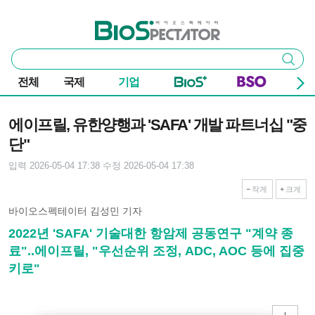
본문 바로가기
주요 메뉴
바이오스펙테이터
통
검색
합
검
전체
국제
기업
색
기사본문
에이프릴, 유한양행과 'SAFA' 개발 파트너십 "중
단"
입력 2026-05-04 17:38
수정 2026-05-04 17:38
작게
크게
바이오스펙테이터 김성민 기자
2022년 'SAFA' 기술대한 항암제 공동연구 "계약 종
료"..에이프릴, "우선순위 조정, ADC, AOC 등에 집중
키로"