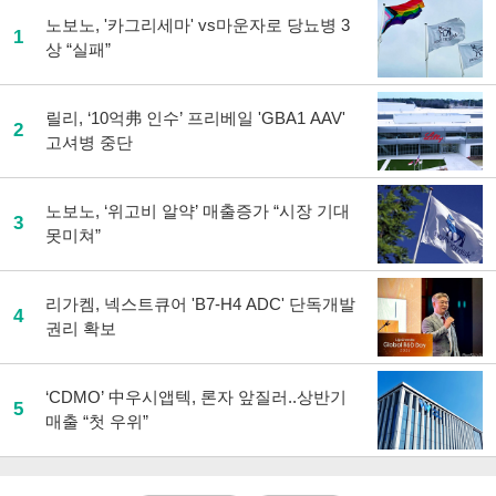
노보노, '카그리세마' vs마운자로 당뇨병 3
1
상 “실패”
릴리, ‘10억弗 인수’ 프리베일 'GBA1 AAV'
2
고셔병 중단
노보노, ‘위고비 알약’ 매출증가 “시장 기대
3
못미쳐”
리가켐, 넥스트큐어 'B7-H4 ADC' 단독개발
4
권리 확보
‘CDMO’ 中우시앱텍, 론자 앞질러..상반기
5
매출 “첫 우위”