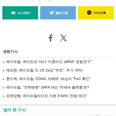
뉴스레터
텔레그램
카카오톡
페
트위
이
터로
스
기사
북
공유
관련기사
으
하기
로
에이프릴, 큐리진과 '대사' 이중타깃 siRNA "공동연구"
기
사
에보뮨, 에이프릴 ‘IL-18’ 2a상 “히트”..주가 78%↑
공
유
룬드벡, 에이프릴 'CD40L 저해제' 1b상서 "PoC 확인"
하
에이프릴, "전략변화" SAFA 개선 '차세대 플랫폼'은?
기
유한양행, 에이프릴바이오 지분 9.84% "전량 매각"
많이 본 기사