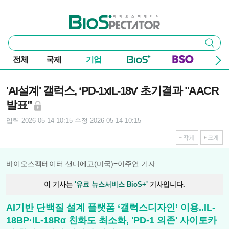
본문 바로가기
주요 메뉴
바이오스펙테이터
통
검색
합
검
전체
국제
기업
색
기사본문
'AI설계' 갤럭스, ‘PD-1xIL-18v' 초기결과 "AACR
발표"
입력 2026-05-14 10:15
수정 2026-05-14 10:15
작게
크게
바이오스펙테이터 샌디에고(미국)=이주연 기자
이 기사는
'유료 뉴스서비스 BioS+'
기사입니다.
AI기반 단백질 설계 플랫폼 ‘갤럭스디자인’ 이용..IL-
18BP·IL-18Rα 친화도 최소화, 'PD-1 의존' 사이토카