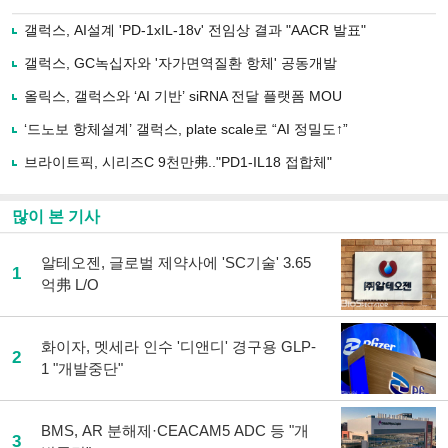
으
하기
로
갤럭스, AI설계 'PD-1xIL-18v' 전임상 결과 "AACR 발표"
기
사
갤럭스, GC녹십자와 '자가면역질환 항체' 공동개발
공
유
올릭스, 갤럭스와 ‘AI 기반’ siRNA 전달 플랫폼 MOU
하
‘드노보 항체설계’ 갤럭스, plate scale로 “AI 정밀도↑”
기
브라이트픽, 시리즈C 9천만弗.."PD1-IL18 접합체"
많이 본 기사
알테오젠, 글로벌 제약사에 'SC기술' 3.65
1
억弗 L/O
화이자, 멧세라 인수 '디앤디' 경구용 GLP-
2
1 "개발중단"
BMS, AR 분해제·CEACAM5 ADC 등 "개
3