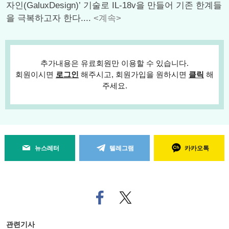
자인(GaluxDesign)’ 기술로 IL-18v을 만들어 기존 한계들
을 극복하고자 한다....
<계속>
추가내용은 유료회원만 이용할 수 있습니다.
회원이시면
로그인
해주시고, 회원가입을 원하시면
클릭
해
주세요.
뉴스레터
텔레그램
카카오톡
페
트위
이
터로
스
기사
북
공유
관련기사