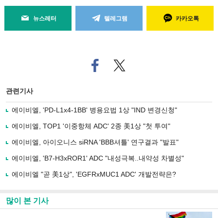
뉴스레터
텔레그램
카카오톡
페
트위
이
터로
스
기사
북
공유
관련기사
으
하기
로
에이비엘, 'PD-L1x4-1BB' 병용요법 1상 "IND 변경신청"
기
사
에이비엘, TOP1 '이중항체 ADC' 2종 美1상 "첫 투여"
공
유
에이비엘, 아이오니스 siRNA 'BBB셔틀' 연구결과 "발표"
하
에이비엘, 'B7-H3xROR1' ADC "내성극복..내약성 차별성"
기
에이비엘 "곧 美1상", 'EGFRxMUC1 ADC' 개발전략은?
많이 본 기사