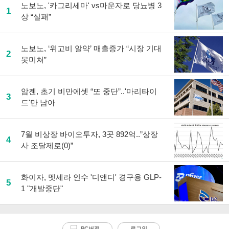
노보노, '카그리세마' vs마운자로 당뇨병 3
1
상 “실패”
노보노, ‘위고비 알약’ 매출증가 “시장 기대
2
못미쳐”
암젠, 초기 비만에셋 “또 중단”..'마리타이
3
드'만 남아
7월 비상장 바이오투자, 3곳 892억..”상장
4
사 조달제로(0)”
화이자, 멧세라 인수 '디앤디' 경구용 GLP-
5
1 "개발중단"
PC버전
로그인