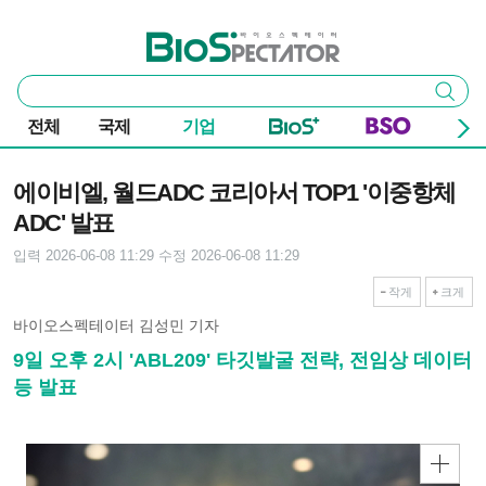
본문 바로가기
주요 메뉴
바이오스펙테이터
통
검색
합
검
전체
국제
기업
색
기사본문
에이비엘, 월드ADC 코리아서 TOP1 '이중항체
ADC' 발표
입력 2026-06-08 11:29
수정 2026-06-08 11:29
작게
크게
바이오스펙테이터 김성민 기자
9일 오후 2시 'ABL209' 타깃발굴 전략, 전임상 데이터
등 발표