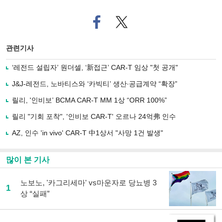
페
트위
이
터로
스
기사
북
공유
관련기사
으
하기
로
‘레전드 설립자’ 원더셀, ‘新접근’ CAR-T 임상 "첫 공개"
기
사
J&J-레전드, 노바티스와 ‘카빅티’ 생산∙공급계약 “확장”
공
유
릴리, '인비보’ BCMA CAR-T MM 1상 “ORR 100%”
하
릴리 "기회 포착", '인비보 CAR-T' 오르나 24억弗 인수
기
AZ, 인수 'in vivo' CAR-T 中1상서 "사망 1건 발생"
많이 본 기사
노보노, '카그리세마' vs마운자로 당뇨병 3
1
상 “실패”