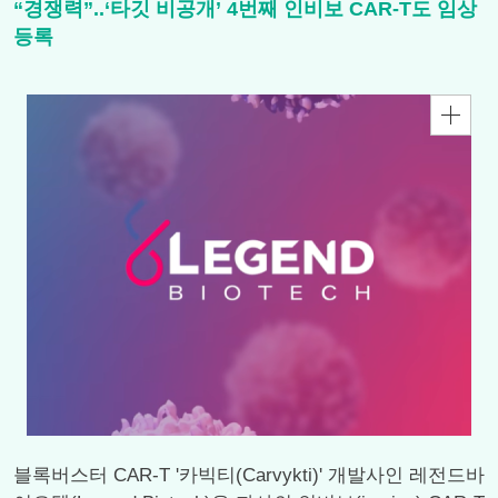
“경쟁력”..‘타깃 비공개’ 4번째 인비보 CAR-T도 임상
등록
블록버스터 CAR-T '카빅티(Carvykti)' 개발사인 레전드바