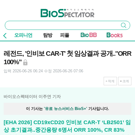
본문 바로가기
주요 메뉴
바이오스펙테이터
통
검색
합
검
오피니언
탐방
피플
색
기사본문
레전드, '인비보 CAR-T' 첫 임상결과 공개.."ORR
100%”
입력 2026-06-26 06:24
수정 2026-06-26 07:06
작게
크게
바이오스펙테이터 이주연 기자
이 기사는
'유료 뉴스서비스 BioS+'
기사입니다.
[EHA 2026] CD19xCD20 인비보 CAR-T ‘LB2501’ 임
상 초기결과..중간용량 6명서 ORR 100%, CR 83%