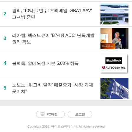
릴리, ‘10억弗 인수’ 프리베일 'GBA1 AAV'
2
고셔병 중단
리가켐, 넥스트큐어 'B7-H4 ADC' 단독개발
3
권리 확보
4
블랙록, 알테오젠 지분 5.03% 취득
노보노, ‘위고비 알약’ 매출증가 “시장 기대
5
못미쳐”
PC버전
로그인
Copyright 2016. 바이오스펙테이터. All rights reserved