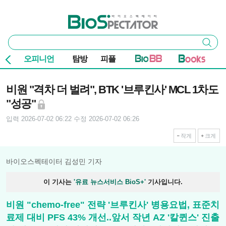
본문 바로가기
주요 메뉴
바이오스펙테이터
통
검색
합
검
오피니언
탐방
피플
색
기사본문
비원 "격차 더 벌려", BTK '브루킨사' MCL 1차도
"성공"
입력 2026-07-02 06:22
수정 2026-07-02 06:26
작게
크게
바이오스펙테이터 김성민 기자
이 기사는
'유료 뉴스서비스 BioS+'
기사입니다.
비원 "chemo-free" 전략 '브루킨사' 병용요법, 표준치
료제 대비 PFS 43% 개선..앞서 작년 AZ '칼퀸스' 진출