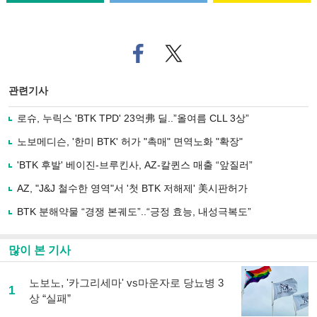
페
트위
이
터로
스
기사
북
공유
관련기사
으
하기
로
로슈, 누릭스 'BTK TPD' 23억弗 딜..”올여름 CLL 3상”
기
사
노보메디슨, '한미 BTK' 허가 "촉매" 면역노화 "확장"
공
유
'BTK 후발' 베이진-브루킨사, AZ-칼퀸스 매출 “앞질러”
하
AZ, "J&J 철수한 영역"서 '첫 BTK 저해제' 美시판허가
기
BTK 분해약물 “경쟁 본궤도”..“긍정 효능, 내성극복도”
많이 본 기사
노보노, '카그리세마' vs마운자로 당뇨병 3
1
상 “실패”