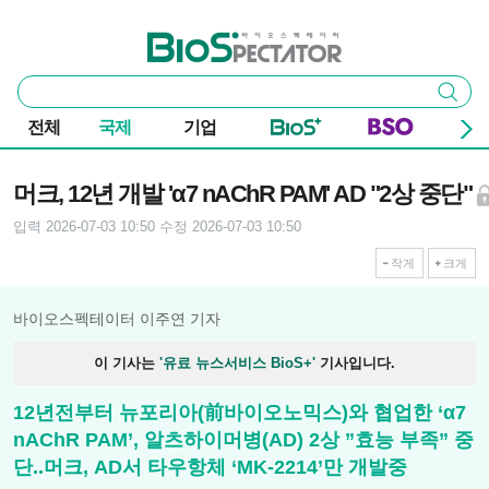
본문 바로가기
주요 메뉴
바이오스펙테이터
통
검색
합
검
전체
국제
기업
색
기사본문
머크, 12년 개발 'α7 nAChR PAM' AD "2상 중단"
입력 2026-07-03 10:50
수정 2026-07-03 10:50
작게
크게
바이오스펙테이터 이주연 기자
이 기사는
'유료 뉴스서비스 BioS+'
기사입니다.
12년전부터 뉴포리아(前바이오노믹스)와 협업한 ‘α7
nAChR PAM’, 알츠하이머병(AD) 2상 ”효능 부족” 중
단..머크, AD서 타우항체 ‘MK-2214’만 개발중