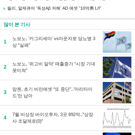
릴리, 알제큐어 ‘독성Aβ 저해’ AD 에셋 "10억弗 L/I"
많이 본 기사
노보노, '카그리세마' vs마운자로 당뇨병 3
1
상 “실패”
노보노, ‘위고비 알약’ 매출증가 “시장 기대
2
못미쳐”
암젠, 초기 비만에셋 “또 중단”..'마리타이
3
드'만 남아
7월 비상장 바이오투자, 3곳 892억..”상장
4
사 조달제로(0)”