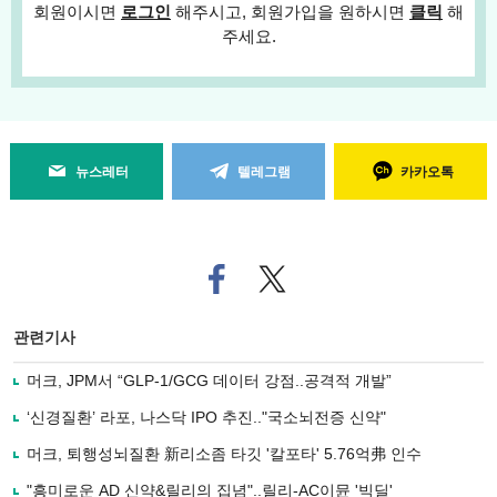
회원이시면
로그인
해주시고, 회원가입을 원하시면
클릭
해
주세요.
뉴스레터
텔레그램
카카오톡
페
트위
이
터로
스
기사
북
공유
관련기사
으
하기
로
머크, JPM서 “GLP-1/GCG 데이터 강점..공격적 개발”
기
사
‘신경질환’ 라포, 나스닥 IPO 추진.."국소뇌전증 신약"
공
유
머크, 퇴행성뇌질환 新리소좀 타깃 '칼포타' 5.76억弗 인수
하
"흥미로운 AD 신약&릴리의 집념"..릴리-AC이뮨 '빅딜'
기