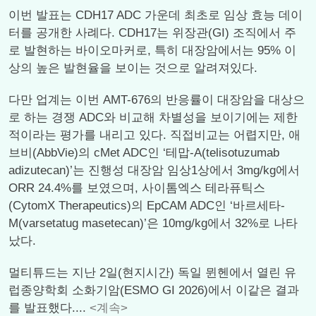
이번 발표는 CDH17 ADC 가운데 최초로 임상 효능 데이
터를 공개한 사례다. CDH17는 위장관(GI) 조직에서 주
로 발현하는 바이오마커로, 특히 대장암에서는 95% 이
상의 높은 발현율을 보이는 것으로 알려져있다.
다만 업계는 이번 AMT-676의 반응률이 대장암을 대상으
로 하는 경쟁 ADC와 비교해 차별성을 보이기에는 제한
적이라는 평가를 내리고 있다. 직접비교는 어렵지만, 애
브비(AbbVie)의 cMet ADC인 ‘테맙-A(telisotuzumab
adizutecan)’는 진행성 대장암 임상1상에서 3mg/kg에서
ORR 24.4%를 보였으며, 사이톰엑스 테라퓨틱스
(CytomX Therapeutics)의 EpCAM ADC인 ‘바르세타-
M(varsetatug masetecan)’은 10mg/kg에서 32%로 나타
났다.
멀티튜드는 지난 2일(현지시간) 독일 뮌헨에서 열린 유
럽종양학회 소화기암(ESMO GI 2026)에서 이같은 결과
를 발표했다....
<계속>