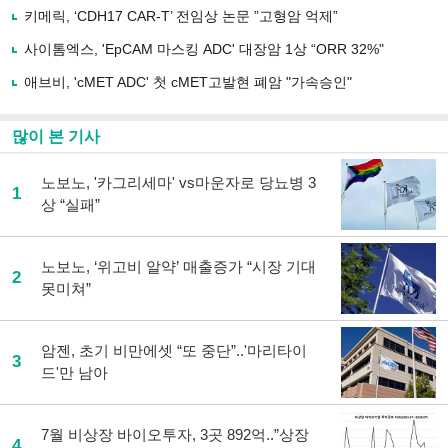
사
키메릭, ‘CDH17 CAR-T’ 전임상 논문 ”고형암 억제”
공
유
사이톰엑스, 'EpCAM 마스킹 ADC' 대장암 1상 “ORR 32%"
하
애브비, 'cMET ADC' 첫 cMET고발현 폐암 "가속승인"
기
많이 본 기사
노보노, '카그리세마' vs마운자로 당뇨병 3
1
상 “실패”
노보노, ‘위고비 알약’ 매출증가 “시장 기대
2
못미쳐”
암젠, 초기 비만에셋 “또 중단”..'마리타이
3
드'만 남아
7월 비상장 바이오투자, 3곳 892억..”상장
4