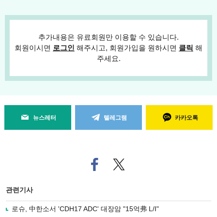
추가내용은 유료회원만 이용할 수 있습니다.
회원이시면
로그인
해주시고, 회원가입을 원하시면
클릭
해
주세요.
뉴스레터
텔레그램
카카오톡
페
트위
이
터로
스
기사
북
공유
관련기사
으
하기
로
로슈, 中한소서 'CDH17 ADC' 대장암 "15억弗 L/I"
기