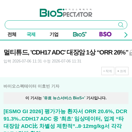
본문 바로가기
주요 메뉴
바이오스펙테이터
통
검색
합
검
전체
국제
기업
색
기사본문
멀티튜드, 'CDH17 ADC' 대장암 1상 “ORR 26%"
입력 2026-07-06 11:31
수정 2026-07-06 11:31
작게
크게
바이오스펙테이터 이효빈 기자
이 기사는
'유료 뉴스서비스 BioS+'
기사입니다.
[ESMO GI 2026] 평가가능 환자서 ORR 20.6%, DCR
91.3%..CDH17 ADC 중 '최초' 임상데이터, 업계 “타
대장암 ADC比 차별성 제한적”..8·12mg/kg서 각각