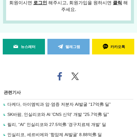
회원이시면
로그인
해주시고, 회원가입을 원하시면
클릭
해
주세요.
뉴스레터
텔레그램
카카오톡
페
트위
이
터로
스
기사
북
공유
관련기사
으
하기
로
다케다, 아이엠빅과 암·염증 저분자 AI발굴 “17억弗 딜”
기
사
SK바팜, 인실리코와 AI 'CNS 신약' 개발 "25.7억弗 딜"
공
유
릴리, “AI” 인실리코와 27.5억弗 ‘경구치료제 개발’ 딜
하
인실리코, 세르비에와 '항암제 AI발굴' 8.88억弗 딜
기