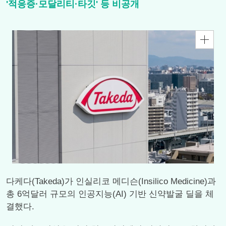
'적응증·모달리티·타깃' 등 비공개
다케다(Takeda)가 인실리코 메디슨(Insilico Medicine)과
총 6억달러 규모의 인공지능(AI) 기반 신약발굴 딜을 체
결했다.