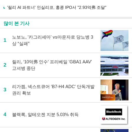
'릴리 AI 파트너' 인실리코, 홍콩 IPO서 "2.93억弗 조달"
많이 본 기사
노보노, '카그리세마' vs마운자로 당뇨병 3
1
상 “실패”
릴리, ‘10억弗 인수’ 프리베일 'GBA1 AAV'
2
고셔병 중단
리가켐, 넥스트큐어 'B7-H4 ADC' 단독개발
3
권리 확보
4
블랙록, 알테오젠 지분 5.03% 취득