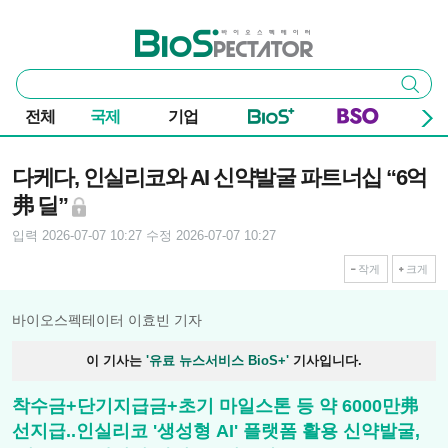
본문 바로가기
주요 메뉴
바이오스펙테이터
통
검색
합
검
전체
국제
기업
색
기사본문
다케다, 인실리코와 AI 신약발굴 파트너십 “6억
弗 딜”
입력 2026-07-07 10:27
수정 2026-07-07 10:27
작게
크게
바이오스펙테이터 이효빈 기자
이 기사는
'유료 뉴스서비스 BioS+'
기사입니다.
착수금+단기지급금+초기 마일스톤 등 약 6000만弗
선지급..인실리코 '생성형 AI' 플랫폼 활용 신약발굴,