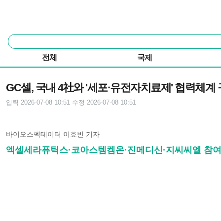
본문 바로가기
주요 메뉴
통
합
검
전체
국제
색
기사본문
GC셀, 국내 4社와 '세포·유전자치료제' 협력체계
입력 2026-07-08 10:51
수정 2026-07-08 10:51
바이오스펙테이터 이효빈 기자
엑셀세라퓨틱스·코아스템켐온·진메디신·지씨씨엘 참여.