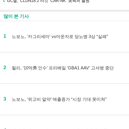
GC셀, ‘CLDN18.2 타깃’ CAR-NK “美특허 출원”
많이 본 기사
1
노보노, '카그리세마' vs마운자로 당뇨병 3상 “실패”
2
릴리, ‘10억弗 인수’ 프리베일 'GBA1 AAV' 고셔병 중단
3
노보노, ‘위고비 알약’ 매출증가 “시장 기대 못미쳐”