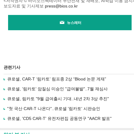
<저작권자 © 바이오스펙테이터 무단전재 및 재배포, AI학습 이용 금지
보도자료 및 기사제보
press@bios.co.kr
뉴스레터
관련기사
큐로셀, CAR-T ‘림카토’ 림프종 2상 “Blood 논문 게재”
큐로셀, '림카토' 암질심 미승인 "급여불발"..7월 재심사
큐로셀, 림카토 "9월 급여출시 기대..내년 2차 3상 추진"
"첫 국산 CAR-T 나온다"..큐로셀 '림카토' 시판승인
큐로셀, 'CD5 CAR-T' 유전자편집 공동연구 "AACR 발표"