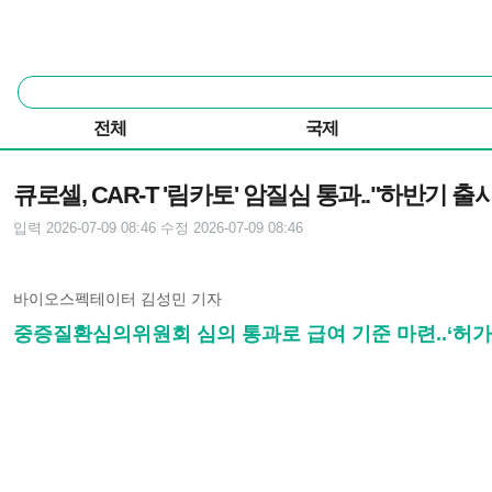
본문 바로가기
주요 메뉴
통
합
검
전체
국제
색
기사본문
큐로셀, CAR-T '림카토' 암질심 통과.."하반기 출시
입력 2026-07-09 08:46
수정 2026-07-09 08:46
바이오스펙테이터 김성민 기자
중증질환심의위원회 심의 통과로 급여 기준 마련..‘허가