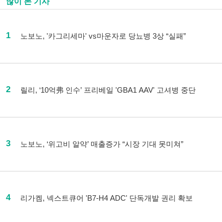
많이 본 기사
1
노보노, '카그리세마' vs마운자로 당뇨병 3상 “실패”
2
릴리, ‘10억弗 인수’ 프리베일 'GBA1 AAV' 고셔병 중단
3
노보노, ‘위고비 알약’ 매출증가 “시장 기대 못미쳐”
4
리가켐, 넥스트큐어 'B7-H4 ADC' 단독개발 권리 확보