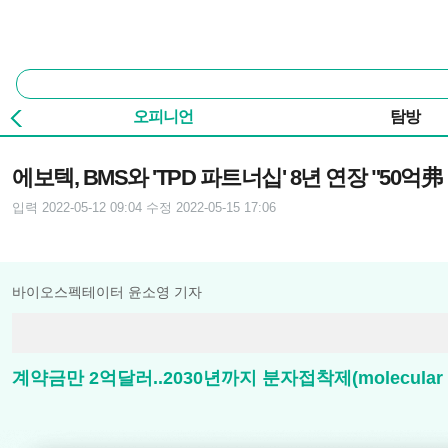
본문 바로가기
주요 메뉴
통
합
검
오피니언
탐방
색
기사본문
에보텍, BMS와 'TPD 파트너십' 8년 연장 "50억弗
입력 2022-05-12 09:04
수정 2022-05-15 17:06
바이오스펙테이터 윤소영 기자
계약금만 2억달러..2030년까지 분자접착제(molecular g