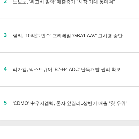
2
노보노, ‘위고비 알약’ 매출증가 “시장 기대 못미쳐”
3
릴리, ‘10억弗 인수’ 프리베일 'GBA1 AAV' 고셔병 중단
4
리가켐, 넥스트큐어 'B7-H4 ADC' 단독개발 권리 확보
5
‘CDMO’ 中우시앱텍, 론자 앞질러..상반기 매출 “첫 우위”