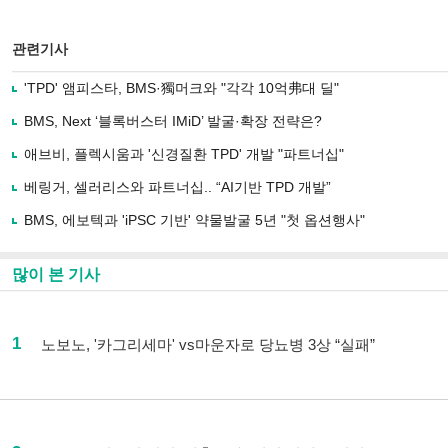
관련기사
'TPD' 앰피스타, BMS·獨머크와 "각각 10억弗대 딜"
BMS, Next ‘블록버스터 IMiD’ 발굴·확장 전략은?
애브비, 플렉시움과 '신경질환 TPD' 개발 "파트너십"
베링거, 셀러리스와 파트너십.. “AI기반 TPD 개발”
BMS, 에보텍과 'iPSC 기반' 약물발굴 5년 "첫 옵션행사"
많이 본 기사
1
노보노, '카그리세마' vs마운자로 당뇨병 3상 “실패”