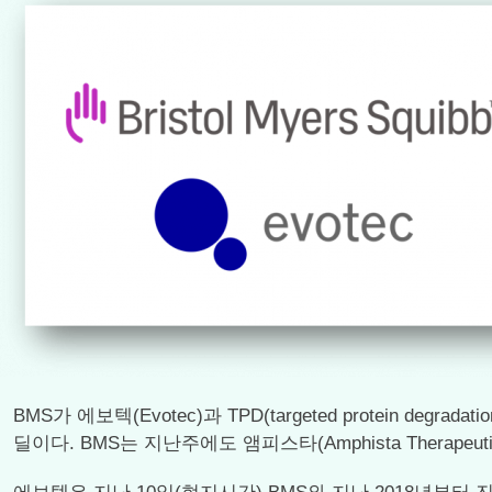
BMS가 에보텍(Evotec)과 TPD(targeted protein
딜이다. BMS는 지난주에도 앰피스타(Amphista Therap