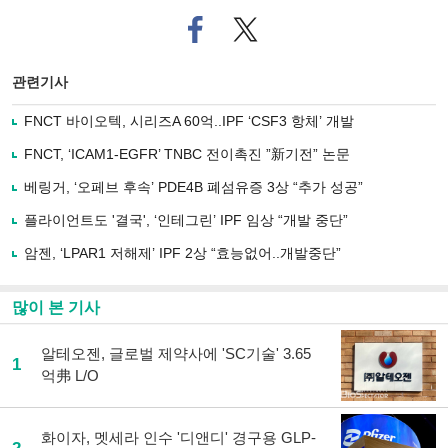
페
트위
이
터로
스
기사
북
공유
관련기사
으
하기
로
FNCT 바이오텍, 시리즈A 60억..IPF ‘CSF3 항체’ 개발
기
사
FNCT, ‘ICAM1-EGFR’ TNBC 전이촉진 ”新기전” 논문
공
유
베링거, ‘오페브 후속’ PDE4B 폐섬유증 3상 “추가 성공”
하
플라이언트도 '결국', ‘인테그린’ IPF 임상 “개발 중단”
기
암젠, ‘LPAR1 저해제’ IPF 2상 “효능없어..개발중단”
많이 본 기사
알테오젠, 글로벌 제약사에 'SC기술' 3.65
1
억弗 L/O
화이자, 멧세라 인수 '디앤디' 경구용 GLP-