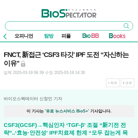
본문 바로가기
주요 메뉴
바이오스펙테이터
통
검색
합
검
오피니언
탐방
피플
색
기사본문
FNCT, 新접근 ‘CSF3 타깃’ IPF 도전 “자신하는
이유”
입력 2025-03-19 06:39
수정 2025-03-19 14:30
작게
크게
바이오스펙테이터 신창민 기자
이 기사는
'유료 뉴스서비스 BioS+'
기사입니다.
CSF3(GCSF)→핵심인자 ‘TGF-β’ 조절 “新기전 전
략”..‘효능·안전성’ IPF치료제 한계 “모두 잡는게 목