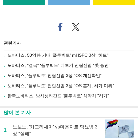
페
트위
이
터로
스
기사
북
공유
관련기사
으
하기
로
노바티스, 50억弗 기대 '플루빅토' mHSPC 3상 "히트"
기
사
노바티스, "결국" ‘플루빅토’ 더초기 전립선암 “美 승인”
공
유
노바티스, ‘플루빅토’ 전립선암 3상 “OS 개선확인”
하
노바티스, ‘플루빅토’ 전립선암 3상 “OS 혼재, 허가 미뤄”
기
한국노바티스, 방사성리간드 ‘플루빅토’ 식약처 "허가"
많이 본 기사
노보노, '카그리세마' vs마운자로 당뇨병 3
1
상 “실패”