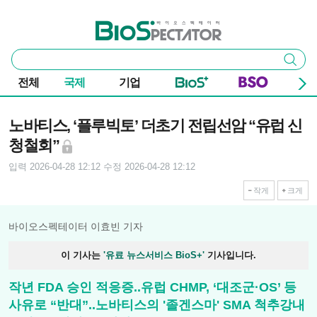
본문 바로가기
주요 메뉴
바이오스펙테이터
통
검색
합
검
전체
국제
기업
색
기사본문
노바티스, ‘플루빅토’ 더초기 전립선암 “유럽 신
청철회”
입력 2026-04-28 12:12
수정 2026-04-28 12:12
작게
크게
바이오스펙테이터 이효빈 기자
이 기사는
'유료 뉴스서비스 BioS+'
기사입니다.
작년 FDA 승인 적응증..유럽 CHMP, ‘대조군·OS’ 등
사유로 “반대”..노바티스의 '졸겐스마' SMA 척추강내