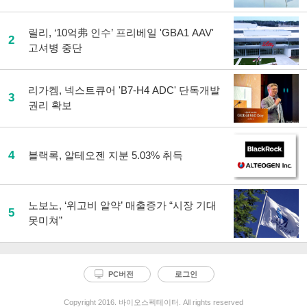
릴리, ‘10억弗 인수’ 프리베일 'GBA1 AAV'
2
고셔병 중단
리가켐, 넥스트큐어 'B7-H4 ADC' 단독개발
3
권리 확보
4
블랙록, 알테오젠 지분 5.03% 취득
노보노, ‘위고비 알약’ 매출증가 “시장 기대
5
못미쳐”
PC버전
로그인
Copyright 2016. 바이오스펙테이터. All rights reserved