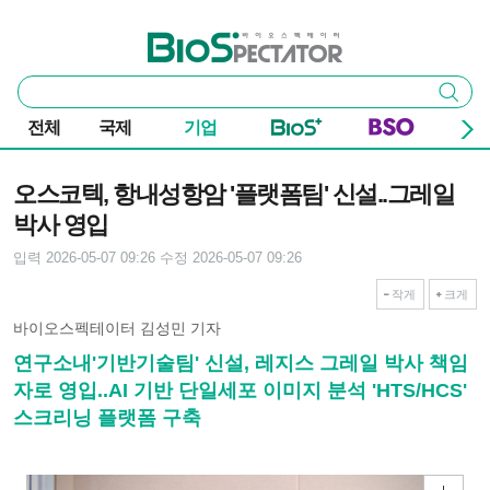
본문 바로가기
주요 메뉴
바이오스펙테이터
통
검색
합
검
전체
국제
기업
색
기사본문
오스코텍, 항내성항암 '플랫폼팀' 신설..그레일
박사 영입
입력 2026-05-07 09:26
수정 2026-05-07 09:26
작게
크게
바이오스펙테이터 김성민 기자
연구소내'기반기술팀' 신설, 레지스 그레일 박사 책임
자로 영입..AI 기반 단일세포 이미지 분석 'HTS/HCS'
스크리닝 플랫폼 구축