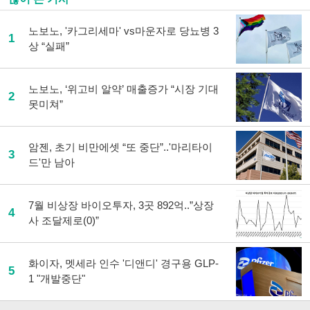
노보노, '카그리세마' vs마운자로 당뇨병 3
1
상 “실패”
노보노, ‘위고비 알약’ 매출증가 “시장 기대
2
못미쳐”
암젠, 초기 비만에셋 “또 중단”..'마리타이
3
드'만 남아
7월 비상장 바이오투자, 3곳 892억..”상장
4
사 조달제로(0)”
화이자, 멧세라 인수 '디앤디' 경구용 GLP-
5
1 "개발중단"