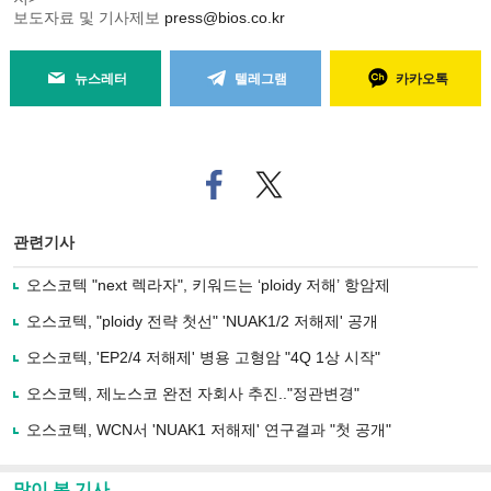
보도자료 및 기사제보
press@bios.co.kr
뉴스레터
텔레그램
카카오톡
페
트위
이
터로
스
기사
북
공유
관련기사
으
하기
로
오스코텍 "next 렉라자", 키워드는 ‘ploidy 저해’ 항암제
기
사
오스코텍, "ploidy 전략 첫선" 'NUAK1/2 저해제' 공개
공
유
오스코텍, 'EP2/4 저해제' 병용 고형암 "4Q 1상 시작"
하
오스코텍, 제노스코 완전 자회사 추진.."정관변경"
기
오스코텍, WCN서 'NUAK1 저해제' 연구결과 "첫 공개"
많이 본 기사