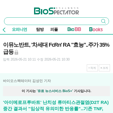
본문 바로가기
주요 메뉴
바이오스펙테이터
통
검색
합
검
오피니언
탐방
피플
색
기사본문
이뮤노반트, '차세대 FcRn' RA "효능"..주가 35%
급등
입력 2026-05-21 10:11
수정 2026-05-21 10:30
작게
크게
바이오스펙테이터 김성민 기자
이 기사는
'유료 뉴스서비스 BioS+'
기사입니다.
'아이메로프루바트' 난치성 류마티스관절염(D2T RA)
중간 결과서 "임상적 유의미한 반응률"..기존 TNF,