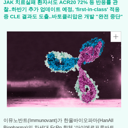
JAK 치료실패 환자서도 ACR20 72% 등 반응률 관
찰..하반기 추가 업데이트 예정, 'first-in-class' 적응
증 CLE 결과도 도출..바토클리맙은 개발 "완전 중단"
이뮤노반트(Immunovant)가 한올바이오파마(HanAll
Biopharma)의 차세대 FcRn 항체 ‘아이메로프루바트