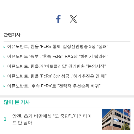
페
트위
이
터로
스
기사
북
공유
관련기사
으
하기
로
이뮤노반트, 한올 'FcRn 항체' 갑상선안병증 3상 "실패"
기
사
이뮤노반트 '승부', '후속 FcRn' RA 2상 "하반기 탑라인"
공
유
이뮤노반트, 한올과 '바토클리맙' 권리반환 "논의시작"
하
이뮤노반트, 한올 'FcRn' 3상 성공.."허가추진은 안 해"
기
이뮤노반트, ‘후속 FcRn’로 “전략적 우선순위 바꿔”
많이 본 기사
암젠, 초기 비만에셋 “또 중단”..'마리타이
1
드'만 남아